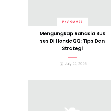
PKV GAMES
Mengungkap Rahasia Suk
Ses Di HondaQQ: Tips Dan
Strategi
July 22, 2026