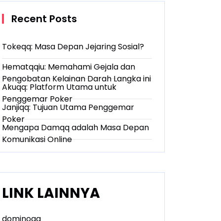
Recent Posts
Tokeqq: Masa Depan Jejaring Sosial?
Hematqqiu: Memahami Gejala dan
Pengobatan Kelainan Darah Langka ini
Akuqq: Platform Utama untuk
Penggemar Poker
Janjiqq: Tujuan Utama Penggemar
Poker
Mengapa Damqq adalah Masa Depan
Komunikasi Online
LINK LAINNYA
dominoqq