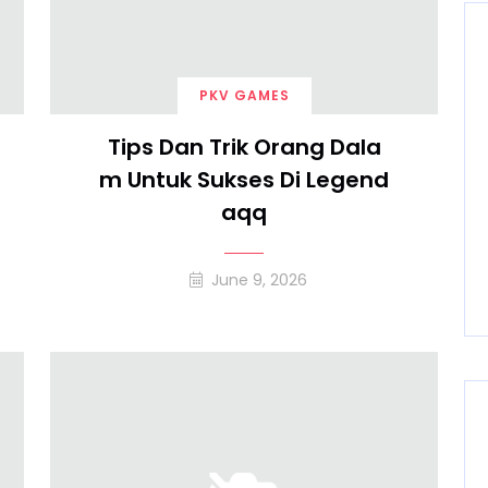
PKV GAMES
Tips Dan Trik Orang Dala
M Untuk Sukses Di Legend
Aqq
June 9, 2026