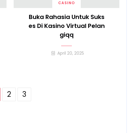
CASINO
Buka Rahasia Untuk Suks
Es Di Kasino Virtual Pelan
Giqq
April 20, 2025
sts
2
3
gination