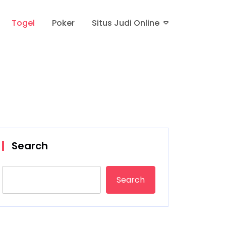
Togel
Poker
Situs Judi Online
Search
Search