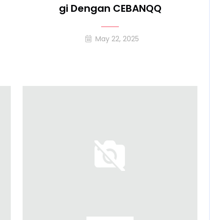
Gi Dengan CEBANQQ
May 22, 2025