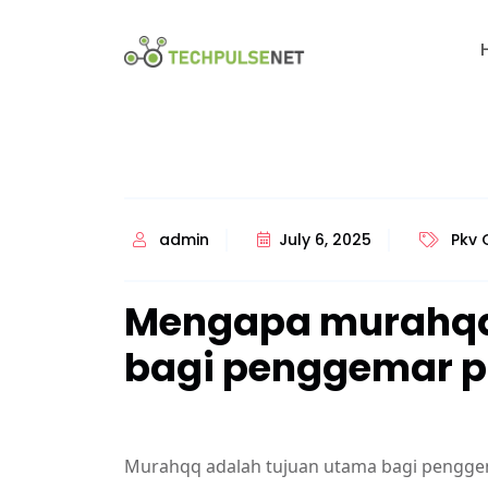
Situs
Poker
Online
Terpopuler
dengan
Permainan
admin
July 6, 2025
Pkv
Berkualita
Mengapa murahqq 
bagi penggemar p
Murahqq adalah tujuan utama bagi pengge