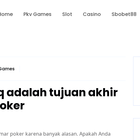
Home
Pkv Games
Slot
Casino
Sbobet88
 Games
s
adalah tujuan akhir
oker
mar poker karena banyak alasan. Apakah Anda