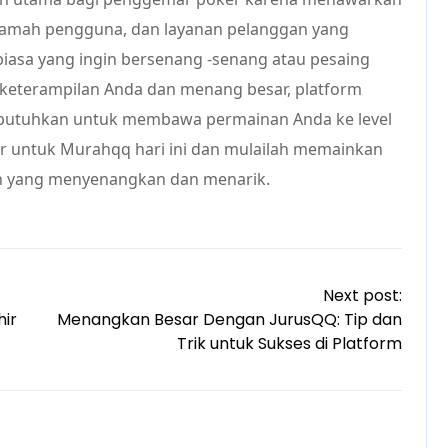
 ramah pengguna, dan layanan pelanggan yang
iasa yang ingin bersenang -senang atau pesaing
 keterampilan Anda dan menang besar, platform
a butuhkan untuk membawa permainan Anda ke level
r untuk Murahqq hari ini dan mulailah memainkan
an yang menyenangkan dan menarik.
Next post:
hir
Menangkan Besar Dengan JurusQQ: Tip dan
Trik untuk Sukses di Platform