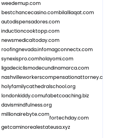
weedemup.com
bestchancecasino.com
bilalliaqat.com
autodispensadores.com
inductioncooktopp.com
newsmedicaltoday.com
roofingnevada.info
magconnectx.com
synexispro.com
holayomi.com
ligadeciclismodecundinamarca.com
nashvilleworkerscompensationattorney.com
holyfamilycathedralschool.org
londonkiddy.com
ufabetcoaching.biz
davismindfulness.org
millionairebyte.com
fortechday.com
getcaminorealestateusa.xyz