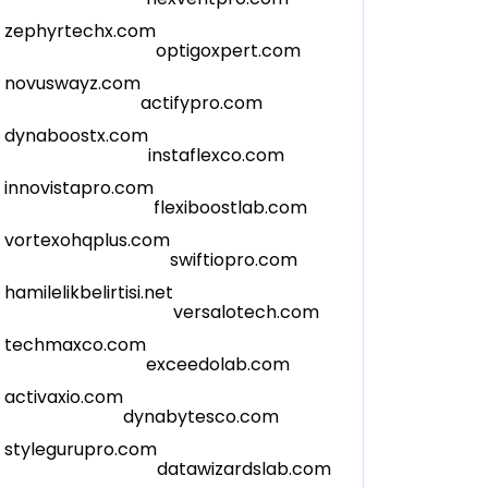
zephyrtechx.com
optigoxpert.com
novuswayz.com
actifypro.com
dynaboostx.com
instaflexco.com
innovistapro.com
flexiboostlab.com
vortexohqplus.com
swiftiopro.com
hamilelikbelirtisi.net
versalotech.com
techmaxco.com
exceedolab.com
activaxio.com
dynabytesco.com
stylegurupro.com
datawizardslab.com