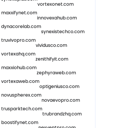
vortexonet.com
maxxifynet.com
innovexahub.com
dynacorelab.com
synexistechco.com
truvivopro.com
vividusco.com
vortexahq.com
zenithifyit.com
maxxiohub.com
zephyraweb.com
vortexaweb.com
optigeniusco.com
novuspherex.com
novaevopro.com
trusparktech.com
trubrandzhq.com
boostifynet.com
nexventpro.com