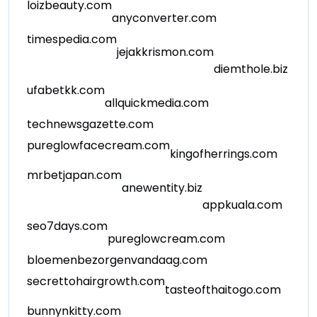
loizbeauty.com
anyconverter.com
timespedia.com
jejakkrismon.com
diemthole.biz
ufabetkk.com
allquickmedia.com
technewsgazette.com
pureglowfacecream.com
kingofherrings.com
mrbetjapan.com
anewentity.biz
appkuala.com
seo7days.com
pureglowcream.com
bloemenbezorgenvandaag.com
secrettohairgrowth.com
tasteofthaitogo.com
bunnynkitty.com