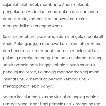
sejumlah alat untuk membantu Anda melacak
pengeluaran Anda dan menetapkan batasan pada
deposit Anda, memastikan bahwa Anda selalu
mengendalikan keuangan Anda.
Selain memahami permainan dan mengelola bankroll
Anda, Pelangiqq juga menawarkan sejumlah promosi
dan bonus untuk membantu pemain meningkatkan
peluang mereka menang. Dari bonus selamat datang
untuk pemain baru hingga imbalan loyalitas untuk
pengunjung tetap, Pelangiqq menawarkan sejumlah
insentif untuk membuat pemain kembali untuk
mendapatkan lebih banyak.
Secara keseluruhan, kasino virtual Pelangiqq adalah
tempat yang tepat bagi pemain untuk mengungkap