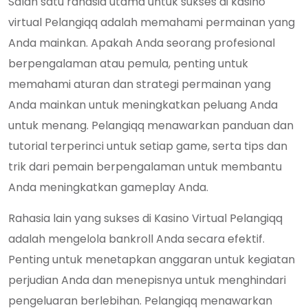
Salah satu rahasia utama untuk sukses di kasino
virtual Pelangiqq adalah memahami permainan yang
Anda mainkan. Apakah Anda seorang profesional
berpengalaman atau pemula, penting untuk
memahami aturan dan strategi permainan yang
Anda mainkan untuk meningkatkan peluang Anda
untuk menang. Pelangiqq menawarkan panduan dan
tutorial terperinci untuk setiap game, serta tips dan
trik dari pemain berpengalaman untuk membantu
Anda meningkatkan gameplay Anda.
Rahasia lain yang sukses di Kasino Virtual Pelangiqq
adalah mengelola bankroll Anda secara efektif.
Penting untuk menetapkan anggaran untuk kegiatan
perjudian Anda dan menepisnya untuk menghindari
pengeluaran berlebihan. Pelangiqq menawarkan