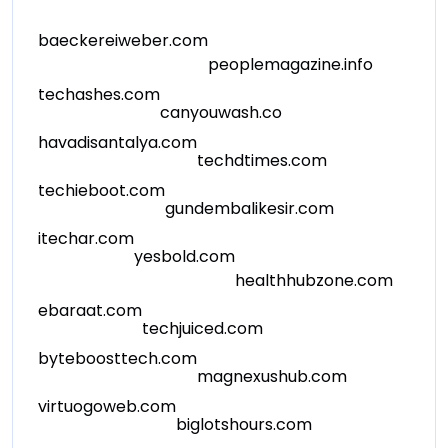
baeckereiweber.com
peoplemagazine.info
techashes.com
canyouwash.co
havadisantalya.com
techdtimes.com
techieboot.com
gundembalikesir.com
itechar.com
yesbold.com
healthhubzone.com
ebaraat.com
techjuiced.com
byteboosttech.com
magnexushub.com
virtuogoweb.com
biglotshours.com