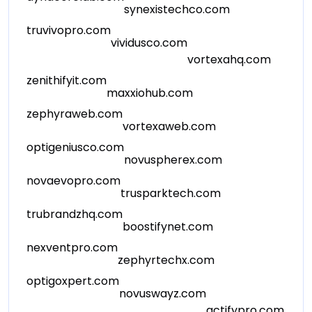
synexistechco.com
truvivopro.com
vividusco.com
vortexahq.com
zenithifyit.com
maxxiohub.com
zephyraweb.com
vortexaweb.com
optigeniusco.com
novuspherex.com
novaevopro.com
trusparktech.com
trubrandzhq.com
boostifynet.com
nexventpro.com
zephyrtechx.com
optigoxpert.com
novuswayz.com
actifypro.com