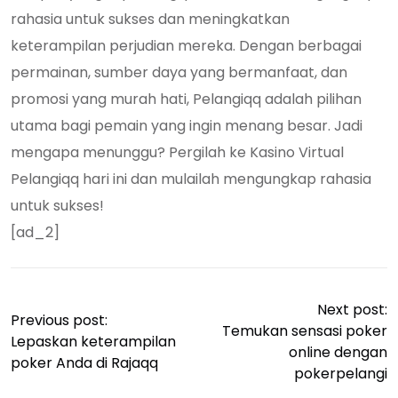
rahasia untuk sukses dan meningkatkan
keterampilan perjudian mereka. Dengan berbagai
permainan, sumber daya yang bermanfaat, dan
promosi yang murah hati, Pelangiqq adalah pilihan
utama bagi pemain yang ingin menang besar. Jadi
mengapa menunggu? Pergilah ke Kasino Virtual
Pelangiqq hari ini dan mulailah mengungkap rahasia
untuk sukses!
[ad_2]
Next post:
Previous post:
Temukan sensasi poker
Lepaskan keterampilan
online dengan
poker Anda di Rajaqq
pokerpelangi