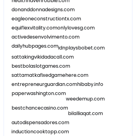
healthhavenrobbie.com
donanddonnadesigns.com
eagleoneconstructiontx.com
equiflexvitality.com
onlylovesg.com
activedesenvolvimento.com
dailyhubpages.com
idnplaysbobet.com
sattakingvikidadacall.com
bestbolaslotgames.com
sattamatkafixedgamehere.com
entrepreneurguardian.com
hibaby.info
paperwashington.com
weedemup.com
bestchancecasino.com
bilalliaqat.com
autodispensadores.com
inductioncooktopp.com