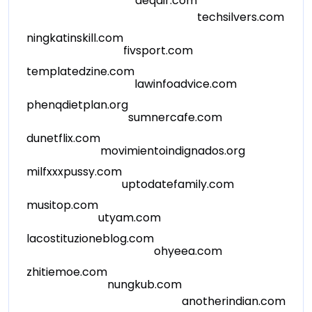
deqair.com
techsilvers.com
ningkatinskill.com
fivsport.com
templatedzine.com
lawinfoadvice.com
phenqdietplan.org
sumnercafe.com
dunetflix.com
movimientoindignados.org
milfxxxpussy.com
uptodatefamily.com
musitop.com
utyam.com
lacostituzioneblog.com
ohyeea.com
zhitiemoe.com
nungkub.com
anotherindian.com