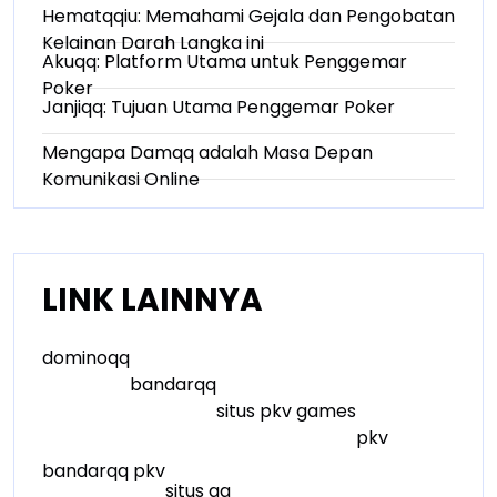
Hematqqiu: Memahami Gejala dan Pengobatan
Kelainan Darah Langka ini
Akuqq: Platform Utama untuk Penggemar
Poker
Janjiqq: Tujuan Utama Penggemar Poker
Mengapa Damqq adalah Masa Depan
Komunikasi Online
LINK LAINNYA
dominoqq
bandarqq
situs pkv games
pkv
bandarqq pkv
situs qq