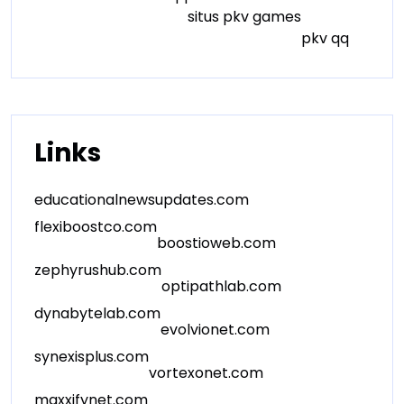
situs pkv games
pkv qq
Links
educationalnewsupdates.com
flexiboostco.com
boostioweb.com
zephyrushub.com
optipathlab.com
dynabytelab.com
evolvionet.com
synexisplus.com
vortexonet.com
maxxifynet.com