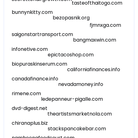
tasteofthaitogo.com
bunnynkitty.com
bezopasnik.org
fjmnxga.com
saigonstartransport.com
bangmaxwin.com
infonetive.com
epictacoshop.com
biopuraskinserum.com
californiafinances.info
canadafinance.info
nevadamoney.info
rimene.com
ledepanneur-pigalle.com
dvd-digest.net
theartistsmarketnola.com
chiranaplus.biz
stackspancakebar.com
namheongfoodcourt.com