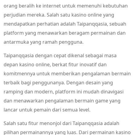
orang beralih ke internet untuk memenuhi kebutuhan
perjudian mereka. Salah satu kasino online yang
mendapatkan perhatian adalah Taipanqqasia, sebuah
platform yang menawarkan beragam permainan dan
antarmuka yang ramah pengguna.
Taipanqqasia dengan cepat dikenal sebagai masa
depan kasino online, berkat fitur inovatif dan
komitmennya untuk memberikan pengalaman bermain
terbaik bagi penggunanya. Dengan desain yang
ramping dan modern, platform ini mudah dinavigasi
dan menawarkan pengalaman bermain game yang
lancar untuk pemain dari semua level.
Salah satu fitur menonjol dari Taipanqqasia adalah
pilihan permainannya yang luas. Dari permainan kasino