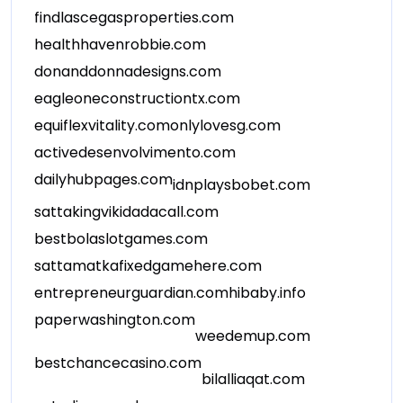
findlascegasproperties.com
healthhavenrobbie.com
donanddonnadesigns.com
eagleoneconstructiontx.com
equiflexvitality.com
onlylovesg.com
activedesenvolvimento.com
dailyhubpages.com
idnplaysbobet.com
sattakingvikidadacall.com
bestbolaslotgames.com
sattamatkafixedgamehere.com
entrepreneurguardian.com
hibaby.info
paperwashington.com
weedemup.com
bestchancecasino.com
bilalliaqat.com