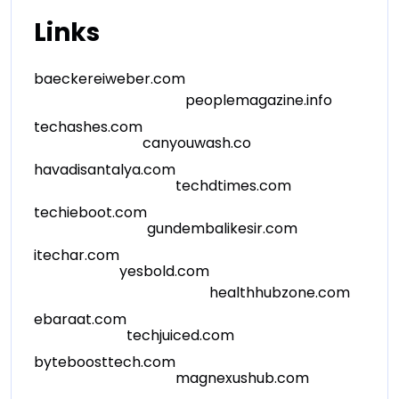
Links
baeckereiweber.com
peoplemagazine.info
techashes.com
canyouwash.co
havadisantalya.com
techdtimes.com
techieboot.com
gundembalikesir.com
itechar.com
yesbold.com
healthhubzone.com
ebaraat.com
techjuiced.com
byteboosttech.com
magnexushub.com