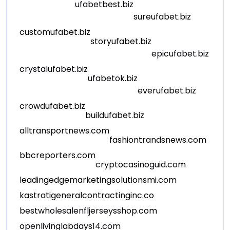
ufabetbest.biz
sureufabet.biz
customufabet.biz
storyufabet.biz
epicufabet.biz
crystalufabet.biz
ufabetok.biz
everufabet.biz
crowdufabet.biz
buildufabet.biz
alltransportnews.com
fashiontrandsnews.com
bbcreporters.com
cryptocasinoguid.com
leadingedgemarketingsolutionsmi.com
kastratigeneralcontractinginc.co
bestwholesalenfljerseysshop.com
openlivinglabdays14.com