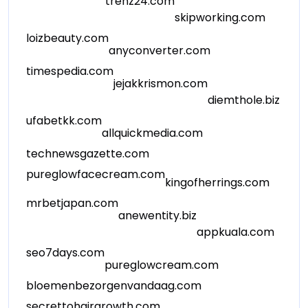
trenz24.com
skipworking.com
loizbeauty.com
anyconverter.com
timespedia.com
jejakkrismon.com
diemthole.biz
ufabetkk.com
allquickmedia.com
technewsgazette.com
pureglowfacecream.com
kingofherrings.com
mrbetjapan.com
anewentity.biz
appkuala.com
seo7days.com
pureglowcream.com
bloemenbezorgenvandaag.com
secrettohairgrowth.com