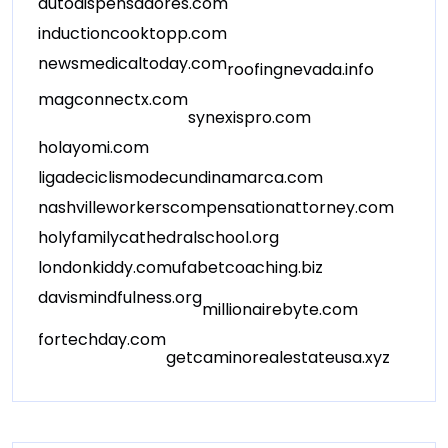
autodispensadores.com
inductioncooktopp.com
newsmedicaltoday.com
roofingnevada.info
magconnectx.com
synexispro.com
holayomi.com
ligadeciclismodecundinamarca.com
nashvilleworkerscompensationattorney.com
holyfamilycathedralschool.org
londonkiddy.com
ufabetcoaching.biz
davismindfulness.org
millionairebyte.com
fortechday.com
getcaminorealestateusa.xyz