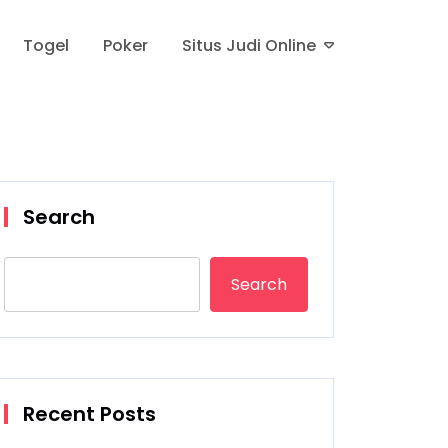
Togel
Poker
Situs Judi Online
Search
Search
Recent Posts