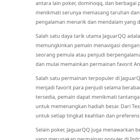
antara lain poker, dominoqq, dan berbagai 
menikmati serunya memasang taruhan dan
pengalaman menarik dan mendalam yang da
Salah satu daya tarik utama JaguarQQ ada
memungkinkan pemain menavigasi dengan m
seorang pemula atau penjudi berpengalama
dan mulai memainkan permainan favorit An
Salah satu permainan terpopuler di JaguarQ
menjadi favorit para penjudi selama berab
tersedia, pemain dapat menikmati tantang
untuk memenangkan hadiah besar. Dari Te
untuk setiap tingkat keahlian dan preferens
Selain poker, JaguarQQ juga menawarkan be
yang merupakan permainan populer di Indon