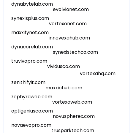
dynabytelab.com
evolvionet.com
synexisplus.com
vortexonet.com
maxxifynet.com
innovexahub.com
dynacorelab.com
synexistechco.com
truvivopro.com
vividusco.com
vortexahq.com
zenithifyit.com
maxxiohub.com
zephyraweb.com
vortexaweb.com
optigeniusco.com
novuspherex.com
novaevopro.com
trusparktech.com