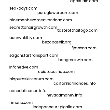
appkuala.com
seo7days.com
pureglowcream.com
bloemenbezorgenvandaag.com
secrettohairgrowth.com
tasteofthaitogo.com
bunnynkitty.com
bezopasnik.org
fjmnxga.com
saigonstartransport.com
bangmaxwin.com
infonetive.com
epictacoshop.com
biopuraskinserum.com
californiafinances.info
canadafinance.info
nevadamoney.info
rimene.com
ledepanneur-pigalle.com