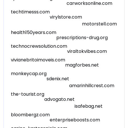
carworksonline.com
techtimesss.com
virylstore.com
motorstell.com
health150years.com
prescriptions-drug.org
technocrewsolution.com
viraltokvibes.com
vivianebritoimoveis.com
magforbes.net
monkeycap.org
sdenix.net
amarinhillcrest.com
the-tourist.org
advogato.net
isafebag.net
bloombergz.com
enterpriseboosts.com