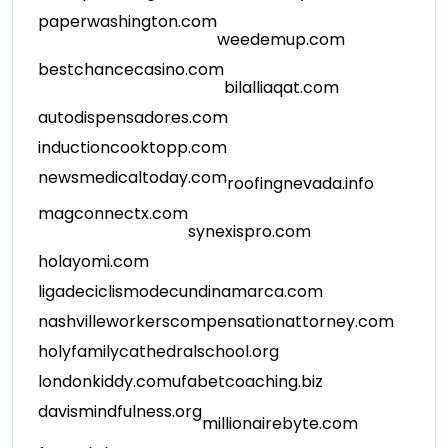
paperwashington.com
weedemup.com
bestchancecasino.com
bilalliaqat.com
autodispensadores.com
inductioncooktopp.com
newsmedicaltoday.com
roofingnevada.info
magconnectx.com
synexispro.com
holayomi.com
ligadeciclismodecundinamarca.com
nashvilleworkerscompensationattorney.com
holyfamilycathedralschool.org
londonkiddy.com
ufabetcoaching.biz
davismindfulness.org
millionairebyte.com