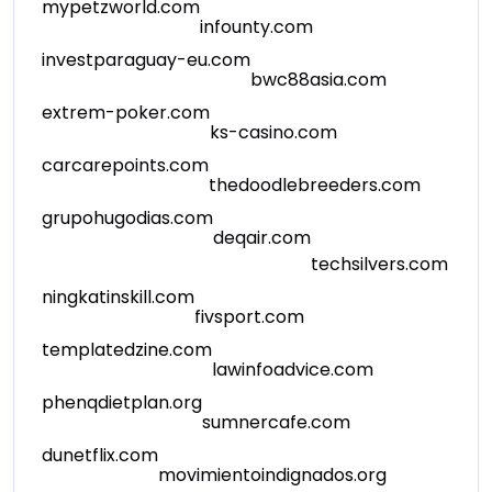
mypetzworld.com
infounty.com
investparaguay-eu.com
bwc88asia.com
extrem-poker.com
ks-casino.com
carcarepoints.com
thedoodlebreeders.com
grupohugodias.com
deqair.com
techsilvers.com
ningkatinskill.com
fivsport.com
templatedzine.com
lawinfoadvice.com
phenqdietplan.org
sumnercafe.com
dunetflix.com
movimientoindignados.org