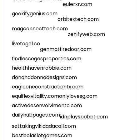
eulerxr.com
geekifygenius.com
orbitextech.com
magconnecttech.com
zenifyweb.com
livetogel.co
genmatfiredoor.com
findlascegasproperties.com
healthhavenrobbie.com
donanddonnadesigns.com
eagleoneconstructiontx.com
equiflexvitality.com
onlylovesg.com
activedesenvolvimento.com
dailyhubpages.com
idnplaysbobet.com
sattakingvikidadacall.com
bestbolaslotgames.com