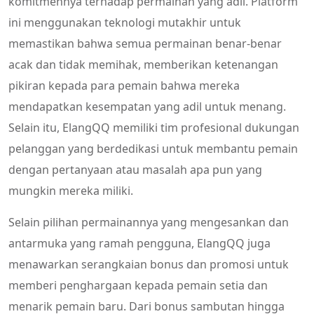
komitmennya terhadap permainan yang adil. Platform
ini menggunakan teknologi mutakhir untuk
memastikan bahwa semua permainan benar-benar
acak dan tidak memihak, memberikan ketenangan
pikiran kepada para pemain bahwa mereka
mendapatkan kesempatan yang adil untuk menang.
Selain itu, ElangQQ memiliki tim profesional dukungan
pelanggan yang berdedikasi untuk membantu pemain
dengan pertanyaan atau masalah apa pun yang
mungkin mereka miliki.
Selain pilihan permainannya yang mengesankan dan
antarmuka yang ramah pengguna, ElangQQ juga
menawarkan serangkaian bonus dan promosi untuk
memberi penghargaan kepada pemain setia dan
menarik pemain baru. Dari bonus sambutan hingga