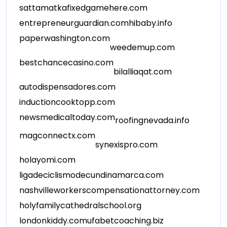
sattamatkafixedgamehere.com
entrepreneurguardian.com
hibaby.info
paperwashington.com
weedemup.com
bestchancecasino.com
bilalliaqat.com
autodispensadores.com
inductioncooktopp.com
newsmedicaltoday.com
roofingnevada.info
magconnectx.com
synexispro.com
holayomi.com
ligadeciclismodecundinamarca.com
nashvilleworkerscompensationattorney.com
holyfamilycathedralschool.org
londonkiddy.com
ufabetcoaching.biz