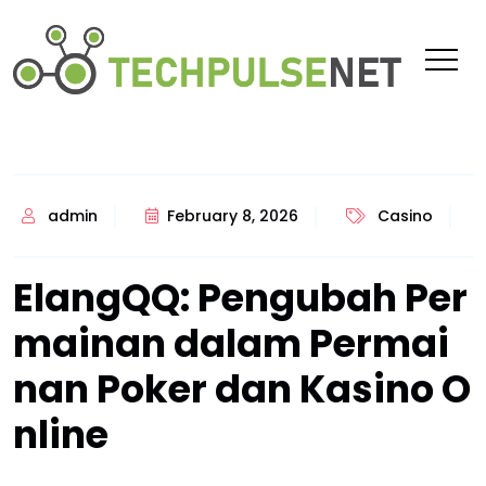
Situs
Poke
Onli
Terp
den
Perm
admin
February 8, 2026
Casino
Berk
ElangQQ: Pengubah Per
mainan dalam Permai
nan Poker dan Kasino O
nline