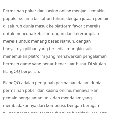
Permainan poker dan kasino online menjadi semakin
populer selama bertahun-tahun, dengan jutaan pemain
di seluruh dunia masuk ke platform favorit mereka
untuk mencoba keberuntungan dan keterampilan
mereka untuk menang besar. Namun, dengan
banyaknya pilihan yang tersedia, mungkin sulit
menemukan platform yang menawarkan pengalaman
bermain game yang benar-benar luar biasa. Di situlah
ElangQQ berperan.
ElangQQ adalah pengubah permainan dalam dunia
permainan poker dan kasino online, menawarkan
pemain pengalaman unik dan mendalam yang
membedakannya dari kompetisi. Dengan beragam