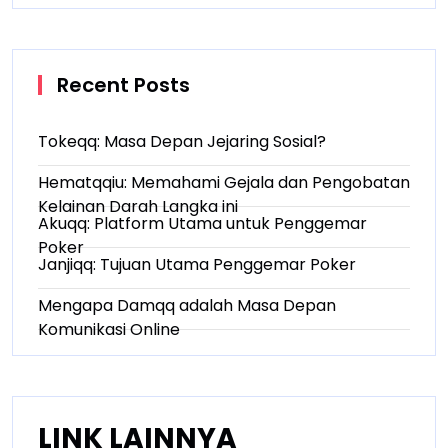
Recent Posts
Tokeqq: Masa Depan Jejaring Sosial?
Hematqqiu: Memahami Gejala dan Pengobatan
Kelainan Darah Langka ini
Akuqq: Platform Utama untuk Penggemar
Poker
Janjiqq: Tujuan Utama Penggemar Poker
Mengapa Damqq adalah Masa Depan
Komunikasi Online
LINK LAINNYA