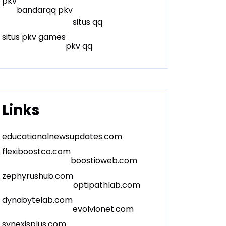
pkv
bandarqq pkv
situs qq
situs pkv games
pkv qq
Links
educationalnewsupdates.com
flexiboostco.com
boostioweb.com
zephyrushub.com
optipathlab.com
dynabytelab.com
evolvionet.com
synexisplus.com