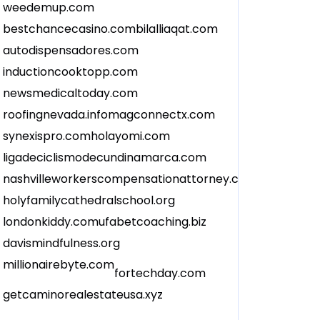
weedemup.com
bestchancecasino.com
bilalliaqat.com
autodispensadores.com
inductioncooktopp.com
newsmedicaltoday.com
roofingnevada.info
magconnectx.com
synexispro.com
holayomi.com
ligadeciclismodecundinamarca.com
nashvilleworkerscompensationattorney.com
holyfamilycathedralschool.org
londonkiddy.com
ufabetcoaching.biz
davismindfulness.org
millionairebyte.com
fortechday.com
getcaminorealestateusa.xyz