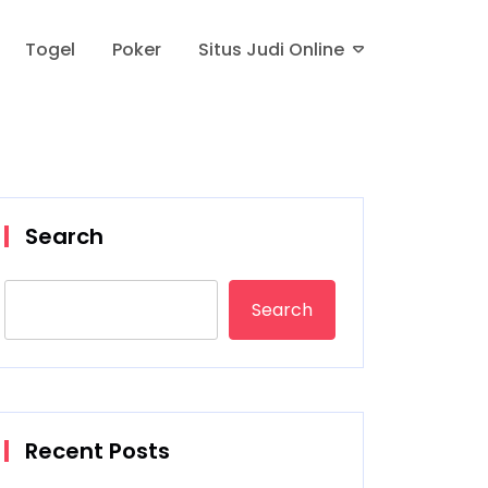
Togel
Poker
Situs Judi Online
Search
Search
Recent Posts