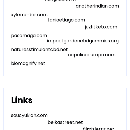
anotherindian.com
xylemcider.com
taniaetiago.com
juzfitketo.com
pasomaga.com
impactgardencbdgummies.org
naturesstimulantcbd.net
nopalinaeuropa.com
biomagnify.net
Links
saucyukiah.com
beikastreet.net
filmizlettir.net