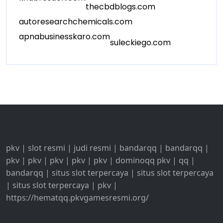
thecbdblogs.com
autoresearchchemicals.com
apnabusinesskaro.com
suleckiego.com
pkv
|
slot resmi
|
judi resmi
|
bandarqq
|
bandarqq
|
pkv
|
pkv
|
pkv
|
pkv
|
pkv
|
dominoqq pkv
|
qq
|
bandarqq
|
situs slot terpercaya
|
situs slot terpercaya
|
situs slot terpercaya
|
pkv
|
https://hematqq.pkvgamesresmi.org/