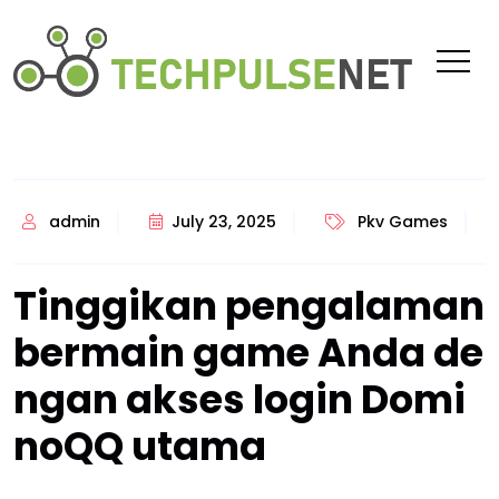
Situs
Poke
Onli
Terp
den
Perm
admin
July 23, 2025
Pkv Games
Berk
Tinggikan pengalaman
bermain game Anda de
ngan akses login Domi
noQQ utama