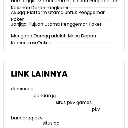
Hematqqiu: Memahami Gejala dan Pengobatan
Kelainan Darah Langka ini
Akuqq: Platform Utama untuk Penggemar
Poker
Janjiqq: Tujuan Utama Penggemar Poker
Mengapa Damqq adalah Masa Depan
Komunikasi Online
LINK LAINNYA
dominoqq
bandarqq
situs pkv games
pkv
bandarqq pkv
situs qq