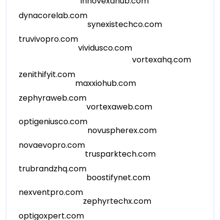
innovexahub.com
dynacorelab.com
synexistechco.com
truvivopro.com
vividusco.com
vortexahq.com
zenithifyit.com
maxxiohub.com
zephyraweb.com
vortexaweb.com
optigeniusco.com
novuspherex.com
novaevopro.com
trusparktech.com
trubrandzhq.com
boostifynet.com
nexventpro.com
zephyrtechx.com
optigoxpert.com