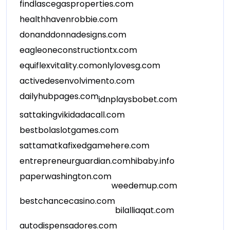
findlascegasproperties.com
healthhavenrobbie.com
donanddonnadesigns.com
eagleoneconstructiontx.com
equiflexvitality.com
onlylovesg.com
activedesenvolvimento.com
dailyhubpages.com
idnplaysbobet.com
sattakingvikidadacall.com
bestbolaslotgames.com
sattamatkafixedgamehere.com
entrepreneurguardian.com
hibaby.info
paperwashington.com
weedemup.com
bestchancecasino.com
bilalliaqat.com
autodispensadores.com