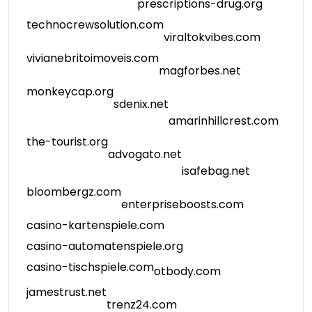
prescriptions-drug.org
technocrewsolution.com
viraltokvibes.com
vivianebritoimoveis.com
magforbes.net
monkeycap.org
sdenix.net
amarinhillcrest.com
the-tourist.org
advogato.net
isafebag.net
bloombergz.com
enterpriseboosts.com
casino-kartenspiele.com
casino-automatenspiele.org
casino-tischspiele.com
otbody.com
jamestrust.net
trenz24.com