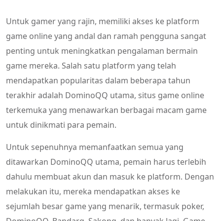
Untuk gamer yang rajin, memiliki akses ke platform
game online yang andal dan ramah pengguna sangat
penting untuk meningkatkan pengalaman bermain
game mereka. Salah satu platform yang telah
mendapatkan popularitas dalam beberapa tahun
terakhir adalah DominoQQ utama, situs game online
terkemuka yang menawarkan berbagai macam game
untuk dinikmati para pemain.
Untuk sepenuhnya memanfaatkan semua yang
ditawarkan DominoQQ utama, pemain harus terlebih
dahulu membuat akun dan masuk ke platform. Dengan
melakukan itu, mereka mendapatkan akses ke
sejumlah besar game yang menarik, termasuk poker,