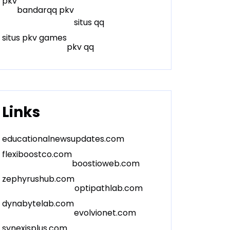
pkv
bandarqq pkv
situs qq
situs pkv games
pkv qq
Links
educationalnewsupdates.com
flexiboostco.com
boostioweb.com
zephyrushub.com
optipathlab.com
dynabytelab.com
evolvionet.com
synexisplus.com