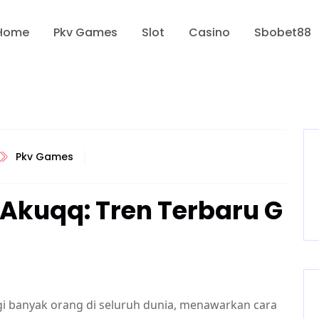
Home
Pkv Games
Slot
Casino
Sbobet88
Pkv Games
s
Akuqq: Tren Terbaru G
gi banyak orang di seluruh dunia, menawarkan cara