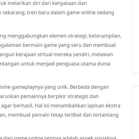
 melarikan diri dari kenyataan dan
n sekarang, tren baru dalam game online sedang
ang menggabungkan elemen strategi, keterampilan,
ngalaman bermain game yang seru dan membuat
ngun kerajaan virtual mereka sendiri, melawan
tantangan untuk menjadi penguasa utama dunia
anisme gameplaynya yang unik. Berbeda dengan
haruskan pemainnya berpikir strategis dan
gar berhasil. Hal ini menambahkan lapisan ekstra
n, membuat pemain tetap terlibat dan tertantang
 dari game online lainnya adalah aspek sosialnya.