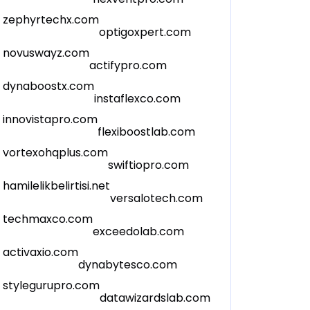
zephyrtechx.com
optigoxpert.com
novuswayz.com
actifypro.com
dynaboostx.com
instaflexco.com
innovistapro.com
flexiboostlab.com
vortexohqplus.com
swiftiopro.com
hamilelikbelirtisi.net
versalotech.com
techmaxco.com
exceedolab.com
activaxio.com
dynabytesco.com
stylegurupro.com
datawizardslab.com