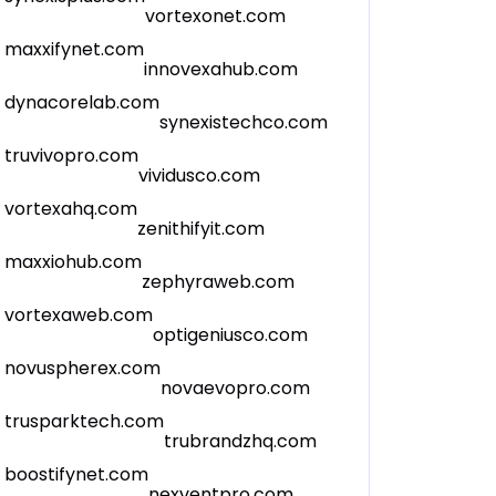
vortexonet.com
maxxifynet.com
innovexahub.com
dynacorelab.com
synexistechco.com
truvivopro.com
vividusco.com
vortexahq.com
zenithifyit.com
maxxiohub.com
zephyraweb.com
vortexaweb.com
optigeniusco.com
novuspherex.com
novaevopro.com
trusparktech.com
trubrandzhq.com
boostifynet.com
nexventpro.com