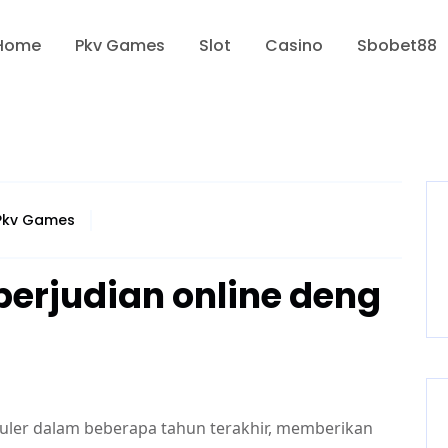
Home
Pkv Games
Slot
Casino
Sbobet88
Pkv Games
s
erjudian online deng
puler dalam beberapa tahun terakhir, memberikan