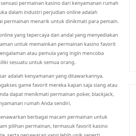
sensasi permainan kasino dari kenyamanan rumah
uka dalam industri perjudian online adalah
permainan menarik untuk dinikmati para pemain.
nline yang tepercaya dan andal yang menyediakan
aman untuk memainkan permainan kasino favorit
pengalaman atau pemula yang ingin mencoba
iki sesuatu untuk semua orang.
besar adalah kenyamanan yang ditawarkannya.
kses game favorit mereka kapan saja siang atau
 Anda dapat menikmati permainan poker, blackjack,
enyamanan rumah Anda sendiri.
a menawarkan berbagai macam permainan untuk
m pilihan permainan, termasuk favorit kasino
ette, serta penawaran yang lebih unik seperti