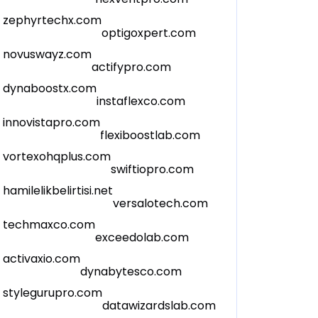
zephyrtechx.com
optigoxpert.com
novuswayz.com
actifypro.com
dynaboostx.com
instaflexco.com
innovistapro.com
flexiboostlab.com
vortexohqplus.com
swiftiopro.com
hamilelikbelirtisi.net
versalotech.com
techmaxco.com
exceedolab.com
activaxio.com
dynabytesco.com
stylegurupro.com
datawizardslab.com