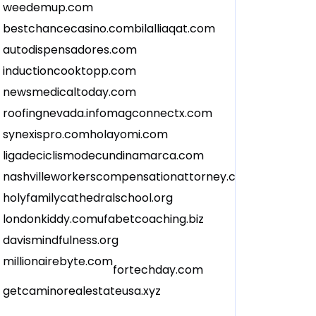
weedemup.com
bestchancecasino.com
bilalliaqat.com
autodispensadores.com
inductioncooktopp.com
newsmedicaltoday.com
roofingnevada.info
magconnectx.com
synexispro.com
holayomi.com
ligadeciclismodecundinamarca.com
nashvilleworkerscompensationattorney.com
holyfamilycathedralschool.org
londonkiddy.com
ufabetcoaching.biz
davismindfulness.org
millionairebyte.com
fortechday.com
getcaminorealestateusa.xyz