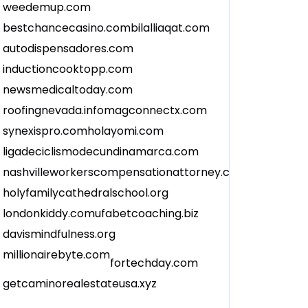
weedemup.com
bestchancecasino.com
bilalliaqat.com
autodispensadores.com
inductioncooktopp.com
newsmedicaltoday.com
roofingnevada.info
magconnectx.com
synexispro.com
holayomi.com
ligadeciclismodecundinamarca.com
nashvilleworkerscompensationattorney.com
holyfamilycathedralschool.org
londonkiddy.com
ufabetcoaching.biz
davismindfulness.org
millionairebyte.com
fortechday.com
getcaminorealestateusa.xyz