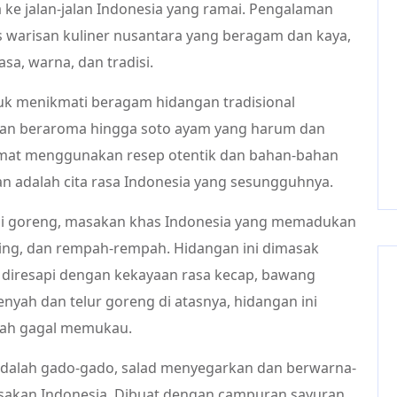
e jalan-jalan Indonesia yang ramai. Pengalaman
s warisan kuliner nusantara yang beragam dan kaya,
a, warna, dan tradisi.
k menikmati beragam hidangan tradisional
 dan beraroma hingga soto ayam yang harum dan
rmat menggunakan resep otentik dan bahan-bahan
an adalah cita rasa Indonesia yang sesungguhnya.
asi goreng, masakan khas Indonesia yang memadukan
ing, dan rempah-rempah. Hidangan ini dimasak
 diresapi dengan kekayaan rasa kecap, bawang
enyah dan telur goreng di atasnya, hidangan ini
rnah gagal memukau.
 adalah gado-gado, salad menyegarkan dan berwarna-
akan Indonesia. Dibuat dengan campuran sayuran