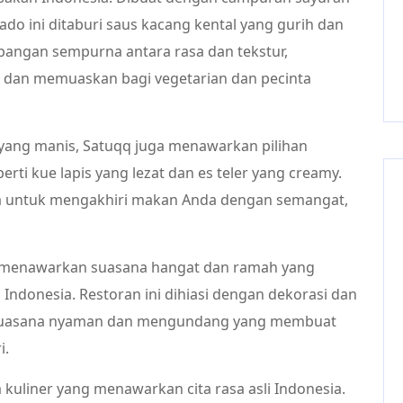
ado ini ditaburi saus kacang kental yang gurih dan
mbangan sempurna antara rasa dan tekstur,
 dan memuaskan bagi vegetarian dan pecinta
yang manis, Satuqq juga menawarkan pilihan
rti kue lapis yang lezat dan es teler yang creamy.
a untuk mengakhiri makan Anda dengan semangat,
a menawarkan suasana hangat dan ramah yang
onesia. Restoran ini dihiasi dengan dekorasi dan
n suasana nyaman dan mengundang yang membuat
i.
kuliner yang menawarkan cita rasa asli Indonesia.