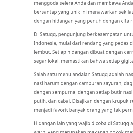
menggoda selera Anda dan membawa Anda k
bersantap yang unik ini menawarkan sekila
dengan hidangan yang penuh dengan cita ras
Di Satuqq, pengunjung berkesempatan untu
Indonesia, mulai dari rendang yang pedas
lembut. Setiap hidangan dibuat dengan ce
segar lokal, memastikan bahwa setiap gigit
Salah satu menu andalan Satuqq adalah n
nasi harum dengan campuran sayuran, dag
dengan sempurna, dengan setiap butir nasi
putih, dan cabai. Disajikan dengan krupuk r
menjadi favorit banyak orang yang tak pe
Hidangan lain yang wajib dicoba di Satuqq
warni yang merupakan makanan pokok mas