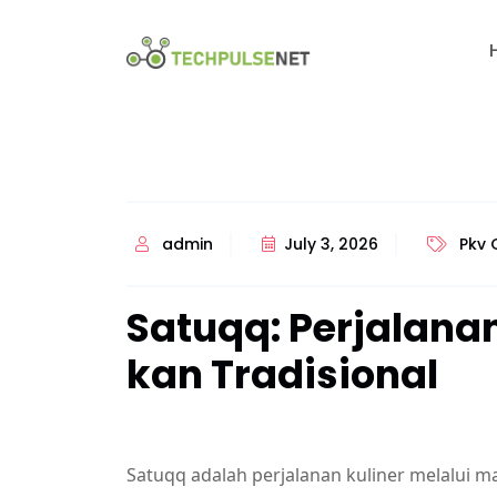
Situs
Poker
Online
Terpopuler
dengan
Permainan
admin
July 3, 2026
Pkv
Berkualita
Satuqq: Perjalanan
kan Tradisional
Satuqq adalah perjalanan kuliner melalui m