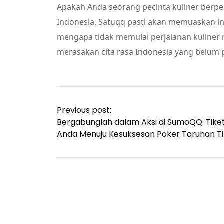
Apakah Anda seorang pecinta kuliner ber
Indonesia, Satuqq pasti akan memuaskan i
mengapa tidak memulai perjalanan kuliner m
merasakan cita rasa Indonesia yang belum
Previous post:
Bergabunglah dalam Aksi di SumoQQ: Tike
Anda Menuju Kesuksesan Poker Taruhan Ti