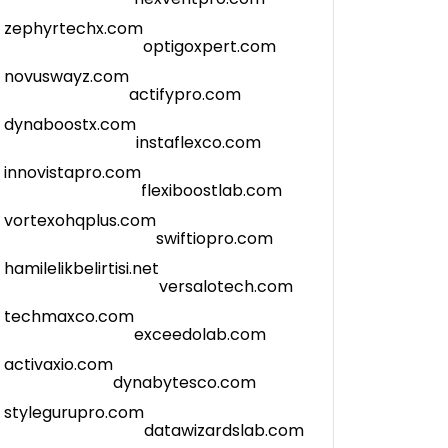
zephyrtechx.com
optigoxpert.com
novuswayz.com
actifypro.com
dynaboostx.com
instaflexco.com
innovistapro.com
flexiboostlab.com
vortexohqplus.com
swiftiopro.com
hamilelikbelirtisi.net
versalotech.com
techmaxco.com
exceedolab.com
activaxio.com
dynabytesco.com
stylegurupro.com
datawizardslab.com