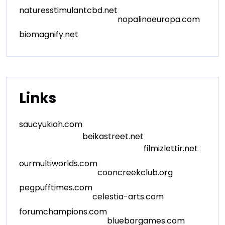
naturesstimulantcbd.net
nopalinaeuropa.com
biomagnify.net
Links
saucyukiah.com
beikastreet.net
filmizlettir.net
ourmultiworlds.com
cooncreekclub.org
pegpufftimes.com
celestia-arts.com
forumchampions.com
bluebargames.com