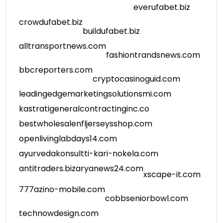
everufabet.biz
crowdufabet.biz
buildufabet.biz
alltransportnews.com
fashiontrandsnews.com
bbcreporters.com
cryptocasinoguid.com
leadingedgemarketingsolutionsmi.com
kastratigeneralcontractinginc.co
bestwholesalenfljerseysshop.com
openlivinglabdays14.com
ayurvedakonsultti-kari-nokela.com
antitraders.biz
aryanews24.com
xscape-it.com
777azino-mobile.com
cobbseniorbowl.com
technowdesign.com