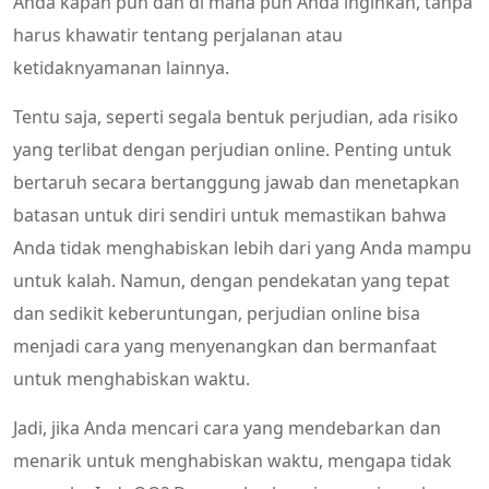
Anda kapan pun dan di mana pun Anda inginkan, tanpa
harus khawatir tentang perjalanan atau
ketidaknyamanan lainnya.
Tentu saja, seperti segala bentuk perjudian, ada risiko
yang terlibat dengan perjudian online. Penting untuk
bertaruh secara bertanggung jawab dan menetapkan
batasan untuk diri sendiri untuk memastikan bahwa
Anda tidak menghabiskan lebih dari yang Anda mampu
untuk kalah. Namun, dengan pendekatan yang tepat
dan sedikit keberuntungan, perjudian online bisa
menjadi cara yang menyenangkan dan bermanfaat
untuk menghabiskan waktu.
Jadi, jika Anda mencari cara yang mendebarkan dan
menarik untuk menghabiskan waktu, mengapa tidak