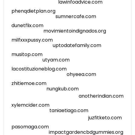
lawinfoadvice.com
phenqdietplan.org
sumnercafe.com
dunetflix.com
movimientoindignados.org
milfxxxpussy.com
uptodatefamily.com
musitop.com
utyam.com
lacostituzioneblog.com
ohyeea.com
zhitiemoe.com
nungkub.com
anotherindian.com
xylemcider.com
taniaetiago.com
juzfitketo.com
pasomaga.com
impactgardencbdgummies.org