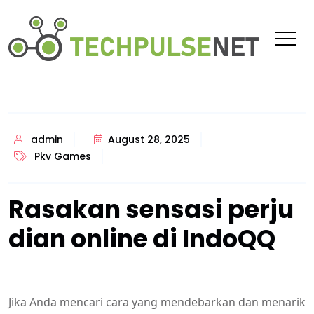
Situs
Poke
Onli
Terp
den
Perm
admin
August 28, 2025
Pkv Games
Berk
Rasakan sensasi perju
dian online di IndoQQ
Jika Anda mencari cara yang mendebarkan dan menarik