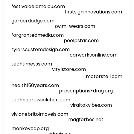
festivaldelamalou.com
firstsigninnovations.com
garberdodge.com
swim-wears.com
forgrantedmedia.com
peolpstar.com
tylerscustomdesign.com
carworksonline.com
techtimesss.com
virylstore.com
motorstell.com
health150years.com
prescriptions-drug.org
technocrewsolution.com
viraltokvibes.com
vivianebritoimoveis.com
magforbes.net
monkeycap.org
sdenix.net