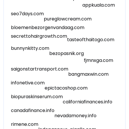
appkuala.com
seo7days.com
pureglowcream.com
bloemenbezorgenvandaag.com
secrettohairgrowth.com
tasteofthaitogo.com
bunnynkitty.com
bezopasnik.org
fjmnxga.com
saigonstartransport.com
bangmaxwin.com
infonetive.com
epictacoshop.com
biopuraskinserum.com
californiafinances.info
canadafinance.info
nevadamoney.info
rimene.com