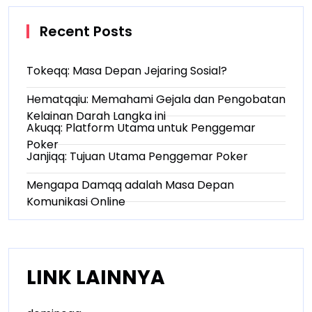
Recent Posts
Tokeqq: Masa Depan Jejaring Sosial?
Hematqqiu: Memahami Gejala dan Pengobatan
Kelainan Darah Langka ini
Akuqq: Platform Utama untuk Penggemar
Poker
Janjiqq: Tujuan Utama Penggemar Poker
Mengapa Damqq adalah Masa Depan
Komunikasi Online
LINK LAINNYA