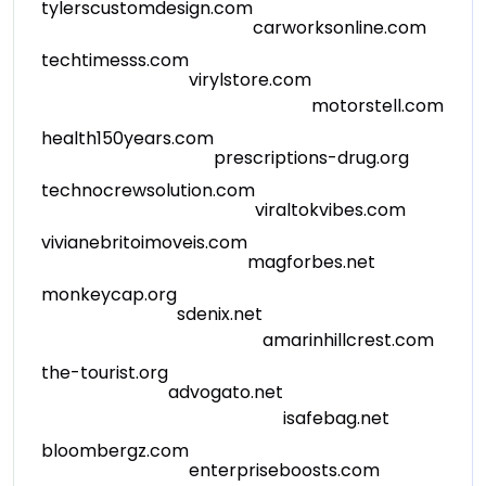
tylerscustomdesign.com
carworksonline.com
techtimesss.com
virylstore.com
motorstell.com
health150years.com
prescriptions-drug.org
technocrewsolution.com
viraltokvibes.com
vivianebritoimoveis.com
magforbes.net
monkeycap.org
sdenix.net
amarinhillcrest.com
the-tourist.org
advogato.net
isafebag.net
bloombergz.com
enterpriseboosts.com