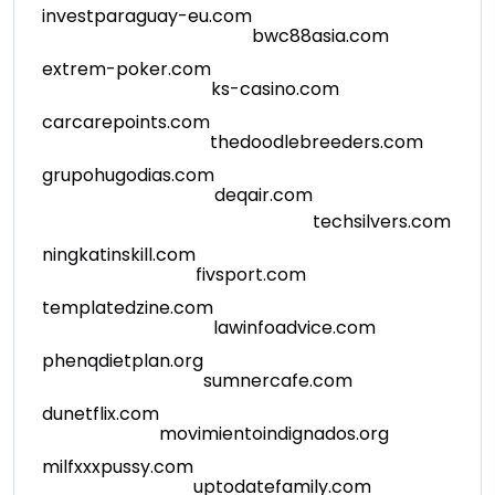
investparaguay-eu.com
bwc88asia.com
extrem-poker.com
ks-casino.com
carcarepoints.com
thedoodlebreeders.com
grupohugodias.com
deqair.com
techsilvers.com
ningkatinskill.com
fivsport.com
templatedzine.com
lawinfoadvice.com
phenqdietplan.org
sumnercafe.com
dunetflix.com
movimientoindignados.org
milfxxxpussy.com
uptodatefamily.com