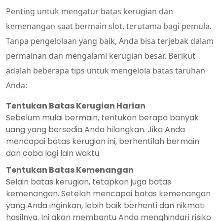
Penting untuk mengatur batas kerugian dan
kemenangan saat bermain slot, terutama bagi pemula.
Tanpa pengelolaan yang baik, Anda bisa terjebak dalam
permainan dan mengalami kerugian besar. Berikut
adalah beberapa tips untuk mengelola batas taruhan
Anda:
Tentukan Batas Kerugian Harian
Sebelum mulai bermain, tentukan berapa banyak
uang yang bersedia Anda hilangkan. Jika Anda
mencapai batas kerugian ini, berhentilah bermain
dan coba lagi lain waktu.
Tentukan Batas Kemenangan
Selain batas kerugian, tetapkan juga batas
kemenangan. Setelah mencapai batas kemenangan
yang Anda inginkan, lebih baik berhenti dan nikmati
hasilnya. Ini akan membantu Anda menghindari risiko