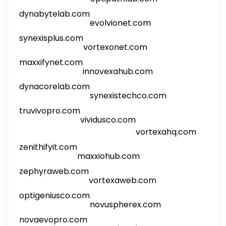
dynabytelab.com
evolvionet.com
synexisplus.com
vortexonet.com
maxxifynet.com
innovexahub.com
dynacorelab.com
synexistechco.com
truvivopro.com
vividusco.com
vortexahq.com
zenithifyit.com
maxxiohub.com
zephyraweb.com
vortexaweb.com
optigeniusco.com
novuspherex.com
novaevopro.com