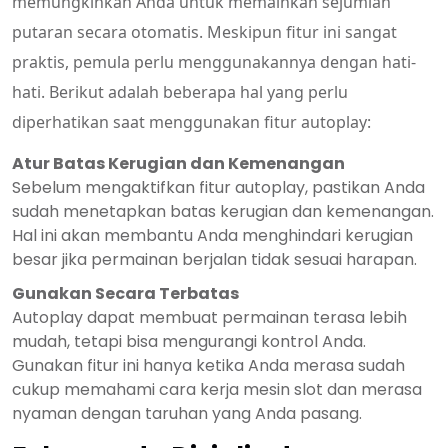
memungkinkan Anda untuk memainkan sejumlah
putaran secara otomatis. Meskipun fitur ini sangat
praktis, pemula perlu menggunakannya dengan hati-
hati. Berikut adalah beberapa hal yang perlu
diperhatikan saat menggunakan fitur autoplay:
Atur Batas Kerugian dan Kemenangan
Sebelum mengaktifkan fitur autoplay, pastikan Anda
sudah menetapkan batas kerugian dan kemenangan.
Hal ini akan membantu Anda menghindari kerugian
besar jika permainan berjalan tidak sesuai harapan.
Gunakan Secara Terbatas
Autoplay dapat membuat permainan terasa lebih
mudah, tetapi bisa mengurangi kontrol Anda.
Gunakan fitur ini hanya ketika Anda merasa sudah
cukup memahami cara kerja mesin slot dan merasa
nyaman dengan taruhan yang Anda pasang.