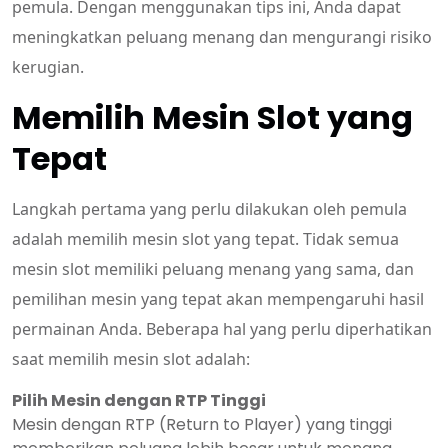
pemula. Dengan menggunakan tips ini, Anda dapat
meningkatkan peluang menang dan mengurangi risiko
kerugian.
Memilih Mesin Slot yang
Tepat
Langkah pertama yang perlu dilakukan oleh pemula
adalah memilih mesin slot yang tepat. Tidak semua
mesin slot memiliki peluang menang yang sama, dan
pemilihan mesin yang tepat akan mempengaruhi hasil
permainan Anda. Beberapa hal yang perlu diperhatikan
saat memilih mesin slot adalah:
Pilih Mesin dengan RTP Tinggi
Mesin dengan RTP (Return to Player) yang tinggi