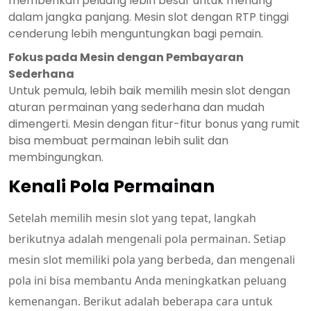
memberikan peluang lebih besar untuk menang
dalam jangka panjang. Mesin slot dengan RTP tinggi
cenderung lebih menguntungkan bagi pemain.
Fokus pada Mesin dengan Pembayaran
Sederhana
Untuk pemula, lebih baik memilih mesin slot dengan
aturan permainan yang sederhana dan mudah
dimengerti. Mesin dengan fitur-fitur bonus yang rumit
bisa membuat permainan lebih sulit dan
membingungkan.
Kenali Pola Permainan
Setelah memilih mesin slot yang tepat, langkah
berikutnya adalah mengenali pola permainan. Setiap
mesin slot memiliki pola yang berbeda, dan mengenali
pola ini bisa membantu Anda meningkatkan peluang
kemenangan. Berikut adalah beberapa cara untuk