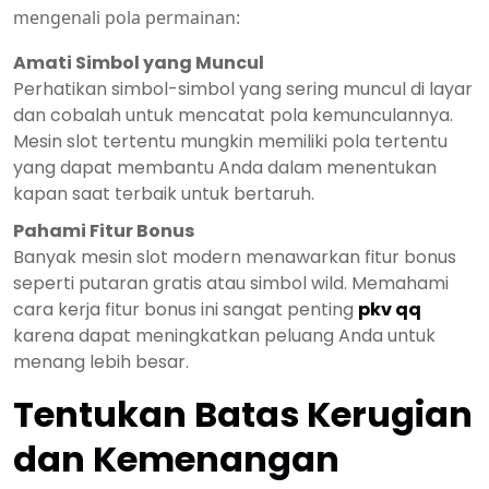
mengenali pola permainan:
Amati Simbol yang Muncul
Perhatikan simbol-simbol yang sering muncul di layar
dan cobalah untuk mencatat pola kemunculannya.
Mesin slot tertentu mungkin memiliki pola tertentu
yang dapat membantu Anda dalam menentukan
kapan saat terbaik untuk bertaruh.
Pahami Fitur Bonus
Banyak mesin slot modern menawarkan fitur bonus
seperti putaran gratis atau simbol wild. Memahami
cara kerja fitur bonus ini sangat penting
pkv qq
karena dapat meningkatkan peluang Anda untuk
menang lebih besar.
Tentukan Batas Kerugian
dan Kemenangan