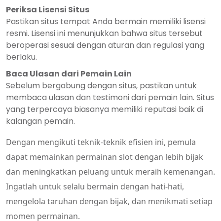
Periksa Lisensi Situs
Pastikan situs tempat Anda bermain memiliki lisensi
resmi. Lisensi ini menunjukkan bahwa situs tersebut
beroperasi sesuai dengan aturan dan regulasi yang
berlaku.
Baca Ulasan dari Pemain Lain
Sebelum bergabung dengan situs, pastikan untuk
membaca ulasan dan testimoni dari pemain lain. Situs
yang terpercaya biasanya memiliki reputasi baik di
kalangan pemain.
Dengan mengikuti teknik-teknik efisien ini, pemula
dapat memainkan permainan slot dengan lebih bijak
dan meningkatkan peluang untuk meraih kemenangan.
Ingatlah untuk selalu bermain dengan hati-hati,
mengelola taruhan dengan bijak, dan menikmati setiap
momen permainan.