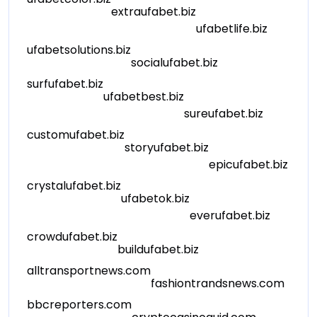
extraufabet.biz
ufabetlife.biz
ufabetsolutions.biz
socialufabet.biz
surfufabet.biz
ufabetbest.biz
sureufabet.biz
customufabet.biz
storyufabet.biz
epicufabet.biz
crystalufabet.biz
ufabetok.biz
everufabet.biz
crowdufabet.biz
buildufabet.biz
alltransportnews.com
fashiontrandsnews.com
bbcreporters.com