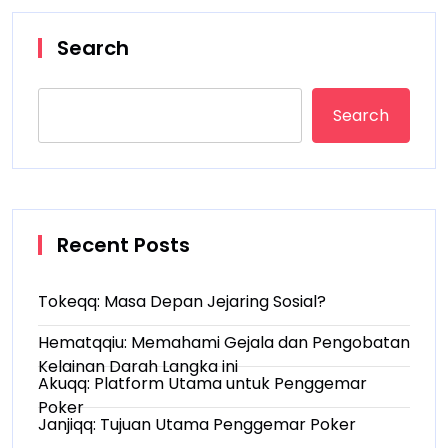
Search
Search
Recent Posts
Tokeqq: Masa Depan Jejaring Sosial?
Hematqqiu: Memahami Gejala dan Pengobatan
Kelainan Darah Langka ini
Akuqq: Platform Utama untuk Penggemar
Poker
Janjiqq: Tujuan Utama Penggemar Poker