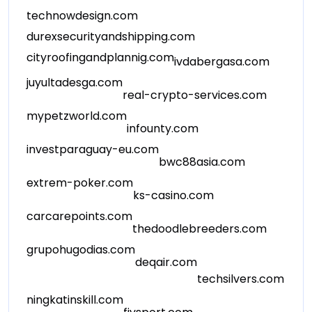
technowdesign.com
durexsecurityandshipping.com
cityroofingandplannig.com
ivdabergasa.com
juyultadesga.com
real-crypto-services.com
mypetzworld.com
infounty.com
investparaguay-eu.com
bwc88asia.com
extrem-poker.com
ks-casino.com
carcarepoints.com
thedoodlebreeders.com
grupohugodias.com
deqair.com
techsilvers.com
ningkatinskill.com