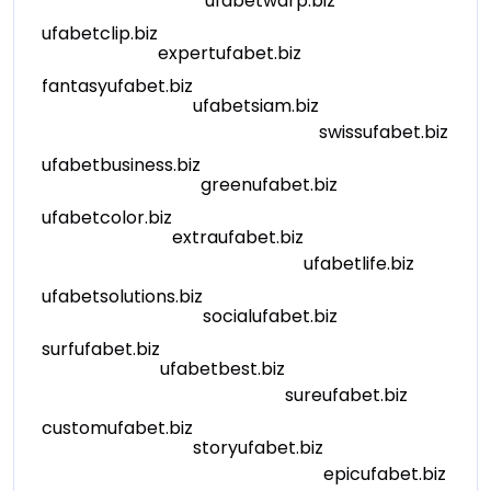
ufabetwarp.biz
ufabetclip.biz
expertufabet.biz
fantasyufabet.biz
ufabetsiam.biz
swissufabet.biz
ufabetbusiness.biz
greenufabet.biz
ufabetcolor.biz
extraufabet.biz
ufabetlife.biz
ufabetsolutions.biz
socialufabet.biz
surfufabet.biz
ufabetbest.biz
sureufabet.biz
customufabet.biz
storyufabet.biz
epicufabet.biz