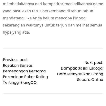
membedakannya dari kompetitor, menjadikannya game
yang pasti akan terus berkembang di tahun-tahun
mendatang. Jika Anda belum mencoba Pinoqq,
sekaranglah waktunya untuk terjun dan melihat semua
hype yang ada.
Previous post:
Next post:
Rasakan Sensasi
Dampak Sosial Ludoqq:
Kemenangan Bersama
Cara Menyatukan Orang
Permainan Poker Rating
Secara Online
Tertinggi ElangQQ