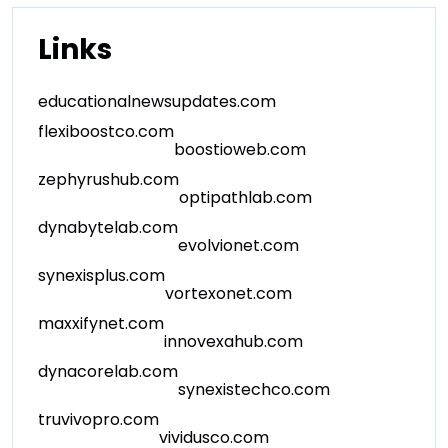
Links
educationalnewsupdates.com
flexiboostco.com
boostioweb.com
zephyrushub.com
optipathlab.com
dynabytelab.com
evolvionet.com
synexisplus.com
vortexonet.com
maxxifynet.com
innovexahub.com
dynacorelab.com
synexistechco.com
truvivopro.com
vividusco.com