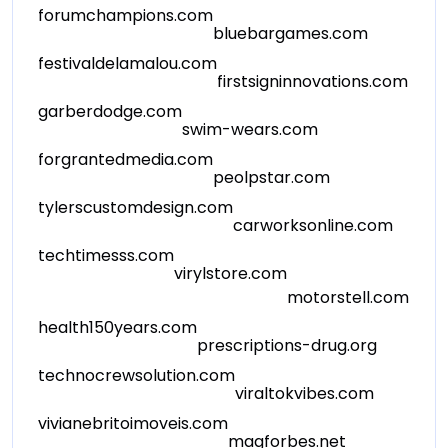
forumchampions.com
bluebargames.com
festivaldelamalou.com
firstsigninnovations.com
garberdodge.com
swim-wears.com
forgrantedmedia.com
peolpstar.com
tylerscustomdesign.com
carworksonline.com
techtimesss.com
virylstore.com
motorstell.com
health150years.com
prescriptions-drug.org
technocrewsolution.com
viraltokvibes.com
vivianebritoimoveis.com
magforbes.net