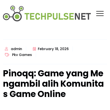
Situs
Poke
Onli
Terp
den
Perm
admin
February 18, 2026
Pkv Games
Berk
Pinoqq: Game yang Me
ngambil alih Komunita
s Game Online