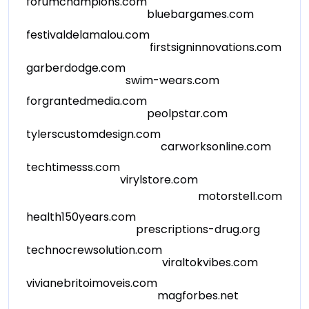
forumchampions.com
bluebargames.com
festivaldelamalou.com
firstsigninnovations.com
garberdodge.com
swim-wears.com
forgrantedmedia.com
peolpstar.com
tylerscustomdesign.com
carworksonline.com
techtimesss.com
virylstore.com
motorstell.com
health150years.com
prescriptions-drug.org
technocrewsolution.com
viraltokvibes.com
vivianebritoimoveis.com
magforbes.net