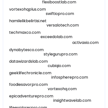
flexiboostlab.com
vortexohqplus.com
swiftiopro.com
hamilelikbelirtisi.net
versalotech.com
techmaxco.com
exceedolab.com
activaxio.com
dynabytesco.com
stylegurupro.com
datawizardslab.com
cubiqio.com
geeklifechronicle.com
infospherepro.com
foodiesavorpro.com
vortexohq.com
epicadventurepro.com
insightwavelab.com
lifeexplorerpro.com