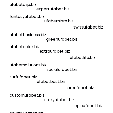
ufabetclip.biz
expertufabet.biz
fantasyufabet.biz
ufabetsiam.biz
swissufabet.biz
ufabetbusiness.biz
greenufabet.biz
ufabetcolor.biz
extraufabet.biz
ufabetlife.biz
ufabetsolutions.biz
socialufabet.biz
surfufabet.biz
ufabetbest.biz
sureufabet.biz
customufabet.biz
storyufabet.biz
epicufabet.biz