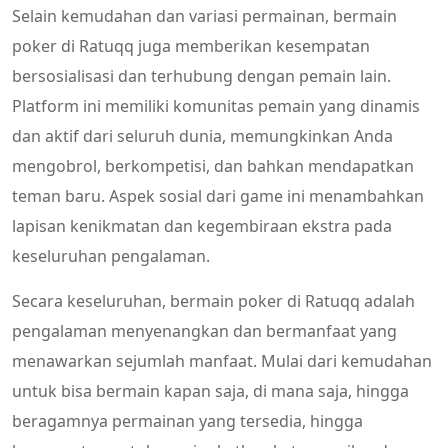
Selain kemudahan dan variasi permainan, bermain
poker di Ratuqq juga memberikan kesempatan
bersosialisasi dan terhubung dengan pemain lain.
Platform ini memiliki komunitas pemain yang dinamis
dan aktif dari seluruh dunia, memungkinkan Anda
mengobrol, berkompetisi, dan bahkan mendapatkan
teman baru. Aspek sosial dari game ini menambahkan
lapisan kenikmatan dan kegembiraan ekstra pada
keseluruhan pengalaman.
Secara keseluruhan, bermain poker di Ratuqq adalah
pengalaman menyenangkan dan bermanfaat yang
menawarkan sejumlah manfaat. Mulai dari kemudahan
untuk bisa bermain kapan saja, di mana saja, hingga
beragamnya permainan yang tersedia, hingga