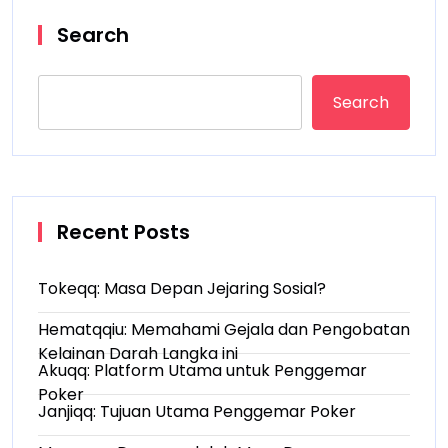
Search
Search
Recent Posts
Tokeqq: Masa Depan Jejaring Sosial?
Hematqqiu: Memahami Gejala dan Pengobatan
Kelainan Darah Langka ini
Akuqq: Platform Utama untuk Penggemar
Poker
Janjiqq: Tujuan Utama Penggemar Poker