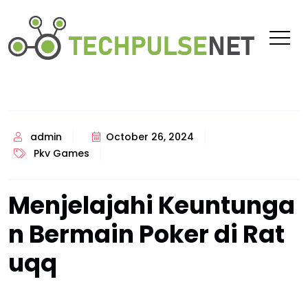
Situs
Poke
Onli
Terp
den
Perm
admin
October 26, 2024
Pkv Games
Berk
Menjelajahi Keuntunga
n Bermain Poker di Rat
uqq