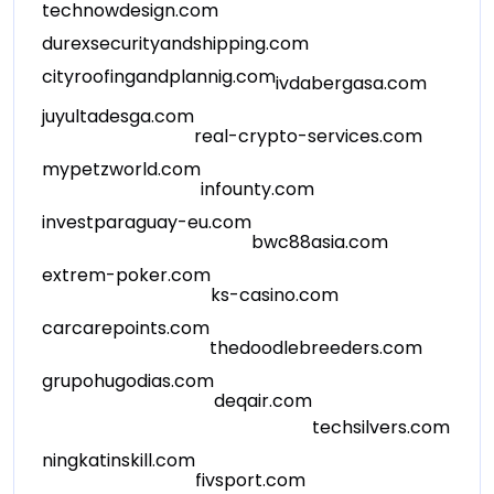
technowdesign.com
durexsecurityandshipping.com
cityroofingandplannig.com
ivdabergasa.com
juyultadesga.com
real-crypto-services.com
mypetzworld.com
infounty.com
investparaguay-eu.com
bwc88asia.com
extrem-poker.com
ks-casino.com
carcarepoints.com
thedoodlebreeders.com
grupohugodias.com
deqair.com
techsilvers.com
ningkatinskill.com
fivsport.com