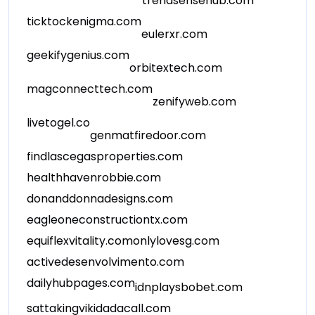
trendsensehub.com
ticktockenigma.com
eulerxr.com
geekifygenius.com
orbitextech.com
magconnecttech.com
zenifyweb.com
livetogel.co
genmatfiredoor.com
findlascegasproperties.com
healthhavenrobbie.com
donanddonnadesigns.com
eagleoneconstructiontx.com
equiflexvitality.com
onlylovesg.com
activedesenvolvimento.com
dailyhubpages.com
idnplaysbobet.com
sattakingvikidadacall.com