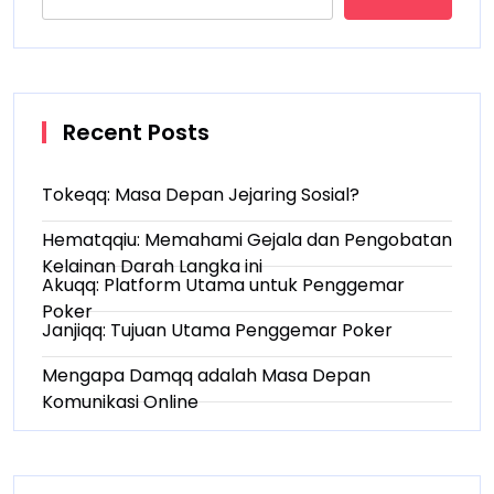
Recent Posts
Tokeqq: Masa Depan Jejaring Sosial?
Hematqqiu: Memahami Gejala dan Pengobatan
Kelainan Darah Langka ini
Akuqq: Platform Utama untuk Penggemar
Poker
Janjiqq: Tujuan Utama Penggemar Poker
Mengapa Damqq adalah Masa Depan
Komunikasi Online