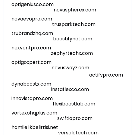
optigeniusco.com
novuspherex.com
novaevopro.com
trusparktech.com
trubrandzhq.com
boostifynet.com
nexventpro.com
zephyrtechx.com
optigoxpert.com
novuswayz.com
actifypro.com
dynaboostx.com
instaflexco.com
innovistapro.com
flexiboostlab.com
vortexohqplus.com
swiftiopro.com
hamilelikbelirtisi.net
versalotech.com