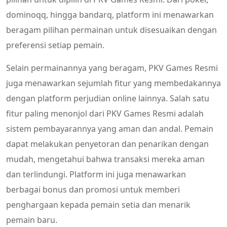
dominoqq, hingga bandarq, platform ini menawarkan
beragam pilihan permainan untuk disesuaikan dengan
preferensi setiap pemain.
Selain permainannya yang beragam, PKV Games Resmi
juga menawarkan sejumlah fitur yang membedakannya
dengan platform perjudian online lainnya. Salah satu
fitur paling menonjol dari PKV Games Resmi adalah
sistem pembayarannya yang aman dan andal. Pemain
dapat melakukan penyetoran dan penarikan dengan
mudah, mengetahui bahwa transaksi mereka aman
dan terlindungi. Platform ini juga menawarkan
berbagai bonus dan promosi untuk memberi
penghargaan kepada pemain setia dan menarik
pemain baru.