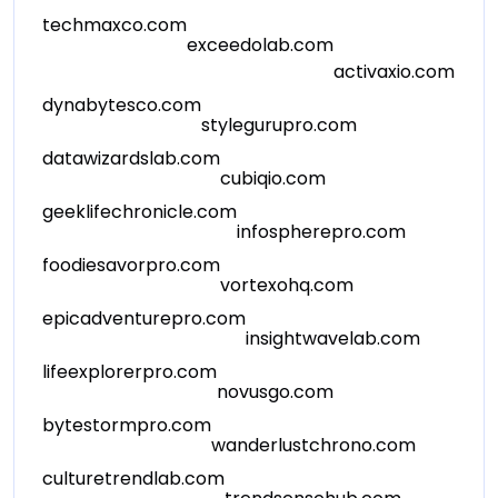
techmaxco.com
exceedolab.com
activaxio.com
dynabytesco.com
stylegurupro.com
datawizardslab.com
cubiqio.com
geeklifechronicle.com
infospherepro.com
foodiesavorpro.com
vortexohq.com
epicadventurepro.com
insightwavelab.com
lifeexplorerpro.com
novusgo.com
bytestormpro.com
wanderlustchrono.com
culturetrendlab.com