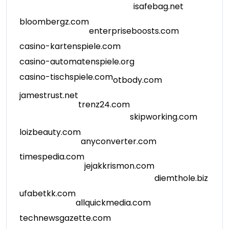
isafebag.net
bloombergz.com
enterpriseboosts.com
casino-kartenspiele.com
casino-automatenspiele.org
casino-tischspiele.com
otbody.com
jamestrust.net
trenz24.com
skipworking.com
loizbeauty.com
anyconverter.com
timespedia.com
jejakkrismon.com
diemthole.biz
ufabetkk.com
allquickmedia.com
technewsgazette.com