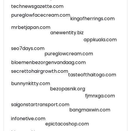
technewsgazette.com
pureglowfacecream.com
kingofherrings.com
mrbetjapan.com
anewentity.biz
appkuala.com
seo7days.com
pureglowcream.com
bloemenbezorgenvandaag.com
secrettohairgrowth.com
tasteofthaitogo.com
bunnynkitty.com
bezopasnik.org
fjmnxga.com
saigonstartransport.com
bangmaxwin.com
infonetive.com
epictacoshop.com