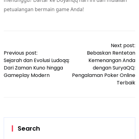
menunggu? Daftar ke Doyanqq hari ini dan mulailah
petualangan bermain game Anda!
Next post:
Previous post:
Bebaskan Rentetan
Sejarah dan Evolusi Ludoqq:
Kemenangan Anda
Dari Zaman Kuno hingga
dengan SuryaQQ:
Gameplay Modern
Pengalaman Poker Online
Terbaik
Search