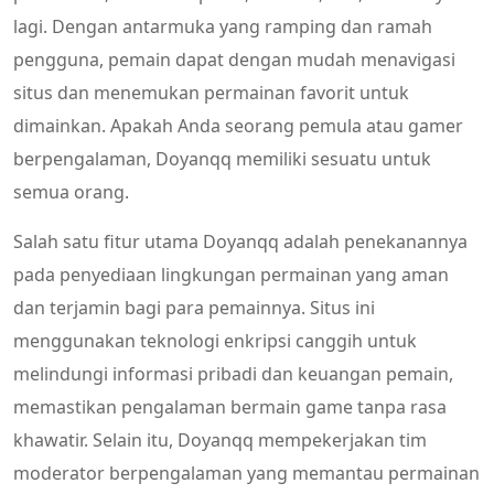
lagi. Dengan antarmuka yang ramping dan ramah
pengguna, pemain dapat dengan mudah menavigasi
situs dan menemukan permainan favorit untuk
dimainkan. Apakah Anda seorang pemula atau gamer
berpengalaman, Doyanqq memiliki sesuatu untuk
semua orang.
Salah satu fitur utama Doyanqq adalah penekanannya
pada penyediaan lingkungan permainan yang aman
dan terjamin bagi para pemainnya. Situs ini
menggunakan teknologi enkripsi canggih untuk
melindungi informasi pribadi dan keuangan pemain,
memastikan pengalaman bermain game tanpa rasa
khawatir. Selain itu, Doyanqq mempekerjakan tim
moderator berpengalaman yang memantau permainan