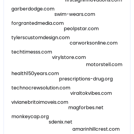
garberdodge.com
swim-wears.com
forgrantedmedia.com
peolpstar.com
tylerscustomdesign.com
carworksonline.com
techtimesss.com
virylstore.com
motorstell.com
health150years.com
prescriptions-drug.org
technocrewsolution.com
viraltokvibes.com
vivianebritoimoveis.com
magforbes.net
monkeycap.org
sdenix.net
amarinhillcrest.com