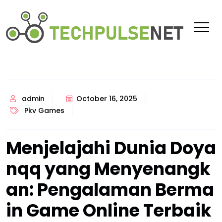
Situs
Poke
Onli
Terp
den
Perm
admin
October 16, 2025
Pkv Games
Berk
Menjelajahi Dunia Doya
nqq yang Menyenangk
an: Pengalaman Berma
in Game Online Terbaik