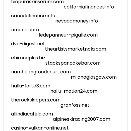
biopuraskinserum.com
californiafinances.info
canadafinance.info
nevadamoney.info
rimene.com
ledepanneur-pigalle.com
dvd-digest.net
theartistsmarketnola.com
chiranaplus.biz
stackspancakebar.com
namheongfoodcourt.com
milanoglasgow.com
hallu-forte3.com
hallu-motion24.com
therockskippers.com
granfoss.net
allindiacafela.com
alpineskiracing2007.com
casino-vulkan-online.net