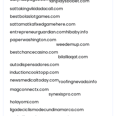
idnplaysbobet.com
sattakingvikidadacall.com
bestbolaslotgames.com
sattamatkafixedgamehere.com
entrepreneurguardian.com
hibaby.info
paperwashington.com
weedemup.com
bestchancecasino.com
bilalliaqat.com
autodispensadores.com
inductioncooktopp.com
newsmedicaltoday.com
roofingnevada.info
magconnectx.com
synexispro.com
holayomi.com
ligadeciclismodecundinamarca.com