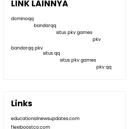
LINK LAINNYA
dominoqq
bandarqq
situs pkv games
pkv
bandarqq pkv
situs qq
situs pkv games
pkv qq
Links
educationalnewsupdates.com
flexiboostco.com