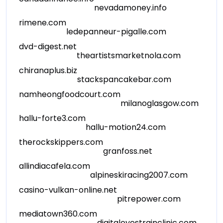
nevadamoney.info
rimene.com
ledepanneur-pigalle.com
dvd-digest.net
theartistsmarketnola.com
chiranaplus.biz
stackspancakebar.com
namheongfoodcourt.com
milanoglasgow.com
hallu-forte3.com
hallu-motion24.com
therockskippers.com
granfoss.net
allindiacafela.com
alpineskiracing2007.com
casino-vulkan-online.net
pitrepower.com
mediatown360.com
digitaleyestrainclinic.com