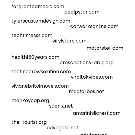
forgrantedmedia.com
peolpstar.com
tylerscustomdesign.com
carworksonline.com
techtimesss.com
virylstore.com
motorstell.com
health150years.com
prescriptions-drug.org
technocrewsolution.com
viraltokvibes.com
vivianebritoimoveis.com
magforbes.net
monkeycap.org
sdenix.net
amarinhillcrest.com
the-tourist.org
advogato.net
isafebag.net