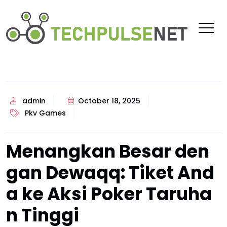
Situs
Poke
Onli
Terp
den
Perm
admin
October 18, 2025
Pkv Games
Berk
Menangkan Besar den
gan Dewaqq: Tiket And
a ke Aksi Poker Taruha
n Tinggi