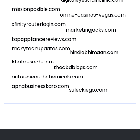
missionposible.com
online-casinos-vegas.com
xfinityrouterlogin.com
marketingjacks.com
topappliancereviews.com
trickytechupdates.com
hindiabhimaan.com
khabresach.com
thecbdblogs.com
autoresearchchemicals.com
apnabusinesskaro.com
suleckiego.com