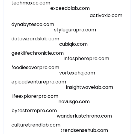
techmaxco.com
exceedolab.com
activaxio.com
dynabytesco.com
stylegurupro.com
datawizardslab.com
cubiqio.com
geeklifechronicle.com
infospherepro.com
foodiesavorpro.com
vortexohq.com
epicadventurepro.com
insightwavelab.com
lifeexplorerpro.com
novusgo.com
bytestormpro.com
wanderlustchrono.com
culturetrendlab.com
trendsensehub.com