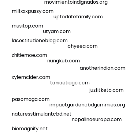
movimientoindignados.org
milfxxxpussy.com
uptodatefamily.com
musitop.com
utyam.com
lacostituzioneblog.com
ohyeea.com
zhitiemoe.com
nungkub.com
anotherindian.com
xylemcider.com
taniaetiago.com
juzfitketo.com
pasomaga.com
impactgardencbdgummies.org
naturesstimulantcbd.net
nopalinaeuropa.com
biomagnify.net