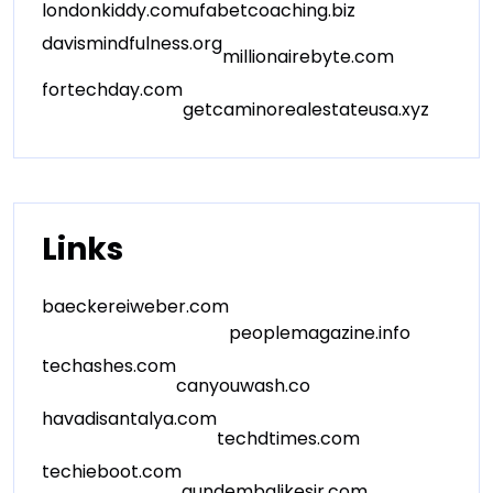
londonkiddy.com
ufabetcoaching.biz
davismindfulness.org
millionairebyte.com
fortechday.com
getcaminorealestateusa.xyz
Links
baeckereiweber.com
peoplemagazine.info
techashes.com
canyouwash.co
havadisantalya.com
techdtimes.com
techieboot.com
gundembalikesir.com