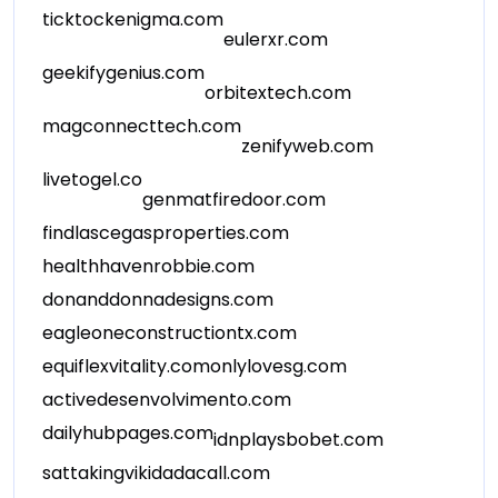
ticktockenigma.com
eulerxr.com
geekifygenius.com
orbitextech.com
magconnecttech.com
zenifyweb.com
livetogel.co
genmatfiredoor.com
findlascegasproperties.com
healthhavenrobbie.com
donanddonnadesigns.com
eagleoneconstructiontx.com
equiflexvitality.com
onlylovesg.com
activedesenvolvimento.com
dailyhubpages.com
idnplaysbobet.com
sattakingvikidadacall.com