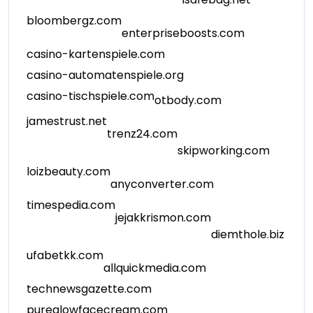
bloombergz.com
enterpriseboosts.com
casino-kartenspiele.com
casino-automatenspiele.org
casino-tischspiele.com
otbody.com
jamestrust.net
trenz24.com
skipworking.com
loizbeauty.com
anyconverter.com
timespedia.com
jejakkrismon.com
diemthole.biz
ufabetkk.com
allquickmedia.com
technewsgazette.com
pureglowfacecream.com