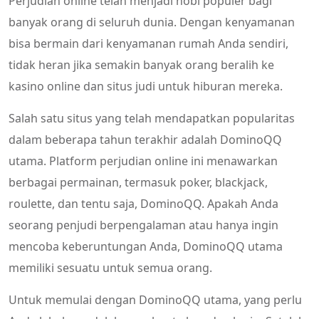
Perjudian online telah menjadi hobi populer bagi
banyak orang di seluruh dunia. Dengan kenyamanan
bisa bermain dari kenyamanan rumah Anda sendiri,
tidak heran jika semakin banyak orang beralih ke
kasino online dan situs judi untuk hiburan mereka.
Salah satu situs yang telah mendapatkan popularitas
dalam beberapa tahun terakhir adalah DominoQQ
utama. Platform perjudian online ini menawarkan
berbagai permainan, termasuk poker, blackjack,
roulette, dan tentu saja, DominoQQ. Apakah Anda
seorang penjudi berpengalaman atau hanya ingin
mencoba keberuntungan Anda, DominoQQ utama
memiliki sesuatu untuk semua orang.
Untuk memulai dengan DominoQQ utama, yang perlu