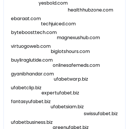
yesbold.com
healthhubzone.com
ebaraat.com
techjuiced.com
byteboosttech.com
magnexushub.com
virtuogoweb.com
biglotshours.com
buyliraglutide.com
onlinesafemeds.com
gyanibhandar.com
ufabetwarp.biz
ufabetclip.biz
expertufabet.biz
fantasyufabet.biz
ufabetsiam.biz
swissufabet.biz
ufabetbusiness.biz
greenufabet.biz