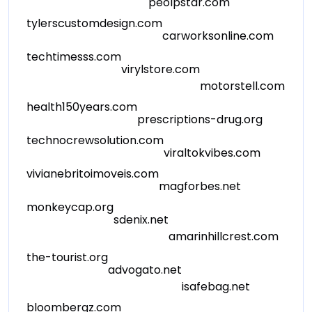
peolpstar.com
tylerscustomdesign.com
carworksonline.com
techtimesss.com
virylstore.com
motorstell.com
health150years.com
prescriptions-drug.org
technocrewsolution.com
viraltokvibes.com
vivianebritoimoveis.com
magforbes.net
monkeycap.org
sdenix.net
amarinhillcrest.com
the-tourist.org
advogato.net
isafebag.net
bloombergz.com