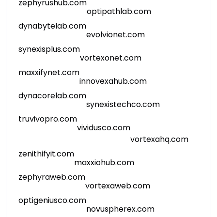
zephyrushub.com
optipathlab.com
dynabytelab.com
evolvionet.com
synexisplus.com
vortexonet.com
maxxifynet.com
innovexahub.com
dynacorelab.com
synexistechco.com
truvivopro.com
vividusco.com
vortexahq.com
zenithifyit.com
maxxiohub.com
zephyraweb.com
vortexaweb.com
optigeniusco.com
novuspherex.com