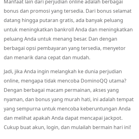
Manfaat lain dari perjudian online adalah berbagai
bonus dan promosi yang tersedia. Dari bonus selamat
datang hingga putaran gratis, ada banyak peluang
untuk meningkatkan bankroll Anda dan meningkatkan
peluang Anda untuk menang besar. Dan dengan
berbagai opsi pembayaran yang tersedia, menyetor
dan menarik dana cepat dan mudah.
Jadi, jika Anda ingin melangkah ke dunia perjudian
online, mengapa tidak mencoba DominoQQ utama?
Dengan berbagai macam permainan, akses yang
nyaman, dan bonus yang murah hati, ini adalah tempat
yang sempurna untuk mencoba keberuntungan Anda
dan melihat apakah Anda dapat mencapai jackpot.
Cukup buat akun, login, dan mulailah bermain hari ini!