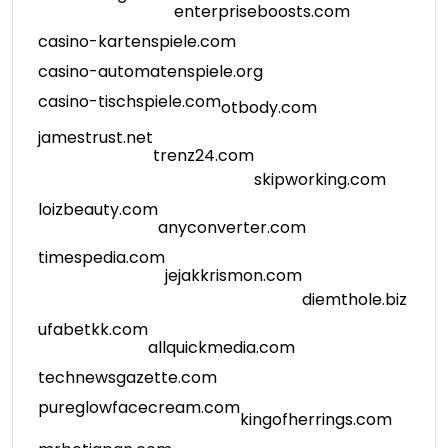
enterpriseboosts.com
casino-kartenspiele.com
casino-automatenspiele.org
casino-tischspiele.com
otbody.com
jamestrust.net
trenz24.com
skipworking.com
loizbeauty.com
anyconverter.com
timespedia.com
jejakkrismon.com
diemthole.biz
ufabetkk.com
allquickmedia.com
technewsgazette.com
pureglowfacecream.com
kingofherrings.com