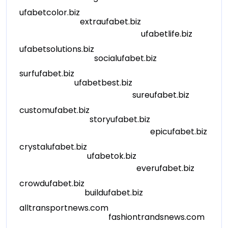
ufabetcolor.biz
extraufabet.biz
ufabetlife.biz
ufabetsolutions.biz
socialufabet.biz
surfufabet.biz
ufabetbest.biz
sureufabet.biz
customufabet.biz
storyufabet.biz
epicufabet.biz
crystalufabet.biz
ufabetok.biz
everufabet.biz
crowdufabet.biz
buildufabet.biz
alltransportnews.com
fashiontrandsnews.com