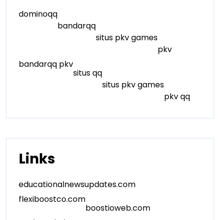
dominoqq
bandarqq
situs pkv games
pkv
bandarqq pkv
situs qq
situs pkv games
pkv qq
Links
educationalnewsupdates.com
flexiboostco.com
boostioweb.com