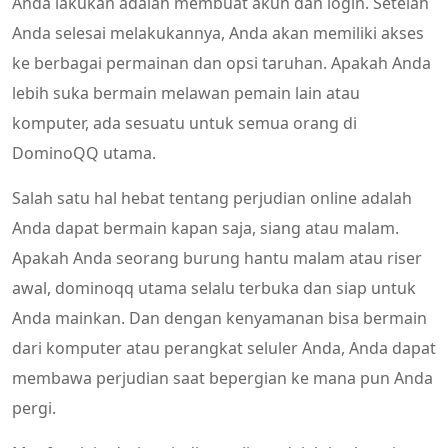
Anda lakukan adalah membuat akun dan login. Setelah
Anda selesai melakukannya, Anda akan memiliki akses
ke berbagai permainan dan opsi taruhan. Apakah Anda
lebih suka bermain melawan pemain lain atau
komputer, ada sesuatu untuk semua orang di
DominoQQ utama.
Salah satu hal hebat tentang perjudian online adalah
Anda dapat bermain kapan saja, siang atau malam.
Apakah Anda seorang burung hantu malam atau riser
awal, dominoqq utama selalu terbuka dan siap untuk
Anda mainkan. Dan dengan kenyamanan bisa bermain
dari komputer atau perangkat seluler Anda, Anda dapat
membawa perjudian saat bepergian ke mana pun Anda
pergi.