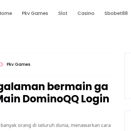
Home
Pkv Games
Slot
Casino
Sbobet88
Pkv Games
s
galaman bermain ga
ain DominoQQ Login
 banyak orang di seluruh dunia, menawarkan cara