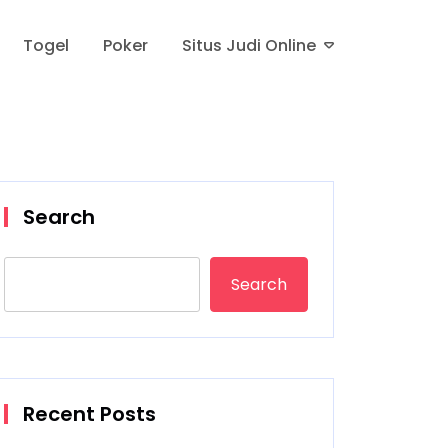
Togel
Poker
Situs Judi Online
Search
Search
Recent Posts