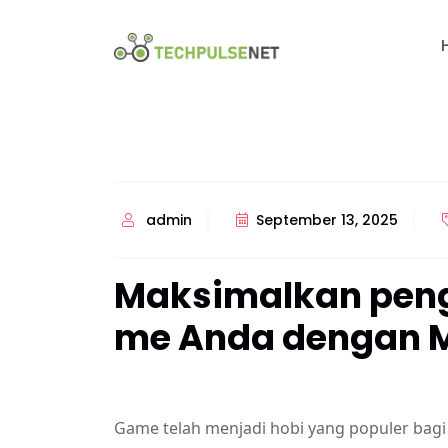
Situs
Poker
Online
Terpopuler
dengan
Permainan
admin
September 13, 2025
Berkualita
Maksimalkan pen
me Anda dengan M
Game telah menjadi hobi yang populer bagi