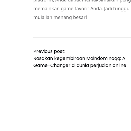
memainkan game favorit Anda. Jadi tunggu
mulailah menang besar!
Previous post:
Rasakan kegembiraan Maindominoqq: A
Game-Changer di dunia perjudian online