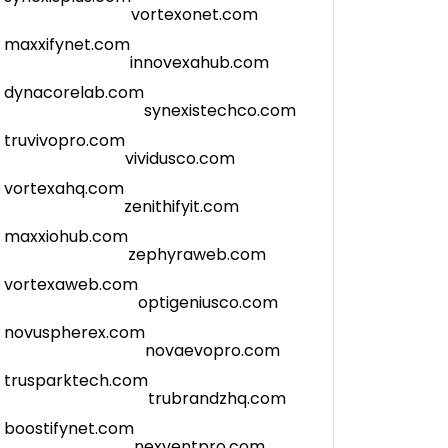
vortexonet.com
maxxifynet.com
innovexahub.com
dynacorelab.com
synexistechco.com
truvivopro.com
vividusco.com
vortexahq.com
zenithifyit.com
maxxiohub.com
zephyraweb.com
vortexaweb.com
optigeniusco.com
novuspherex.com
novaevopro.com
trusparktech.com
trubrandzhq.com
boostifynet.com
nexventpro.com