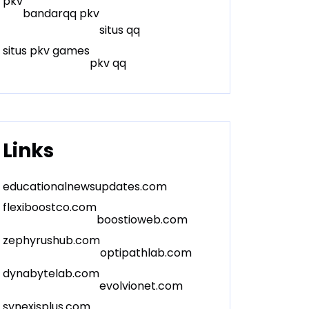
pkv
bandarqq pkv
situs qq
situs pkv games
pkv qq
Links
educationalnewsupdates.com
flexiboostco.com
boostioweb.com
zephyrushub.com
optipathlab.com
dynabytelab.com
evolvionet.com
synexisplus.com