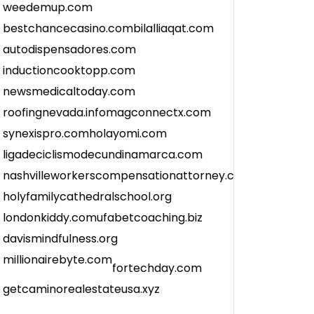
weedemup.com
bestchancecasino.com
bilalliaqat.com
autodispensadores.com
inductioncooktopp.com
newsmedicaltoday.com
roofingnevada.info
magconnectx.com
synexispro.com
holayomi.com
ligadeciclismodecundinamarca.com
nashvilleworkerscompensationattorney.com
holyfamilycathedralschool.org
londonkiddy.com
ufabetcoaching.biz
davismindfulness.org
millionairebyte.com
fortechday.com
getcaminorealestateusa.xyz