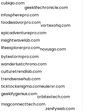
cubiqio.com
geeklifechronicle.com
infospherepro.com
foodiesavorpro.com
vortexohq.com
epicadventurepro.com
insightwavelab.com
lifeexplorerpro.com
novusgo.com
bytestormpro.com
wanderlustchrono.com
culturetrendlab.com
trendsensehub.com
ticktockenigma.com
eulerxr.com
geekifygenius.com
orbitextech.com
magconnecttech.com
zenifyweb.com