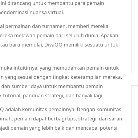
if ini dirancang untuk membantu para pemain
ndominasi nuansa virtual.
agai permainan dan turnamen, memberi mereka
reka melawan pemain dari seluruh dunia. Apakah
tau baru memulai, DivaQQ memiliki sesuatu untuk
armuka intuitifnya, yang memudahkan pemain untuk
 yang sesuai dengan tingkat keterampilan mereka.
at dan sumber daya untuk membantu pemain
utorial, panduan strategi, dan banyak lagi.
QQ adalah komunitas pemainnya. Dengan komunitas
h, pemain dapat berbagi tips, strategi, dan saran
jadi pemain yang lebih baik dan mencapai potensi