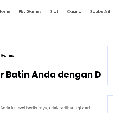
Home
Pkv Games
Slot
Casino
Sbobet88
v Games
s
r Batin Anda dengan D
a ke level berikutnya, tidak terlihat lagi dari