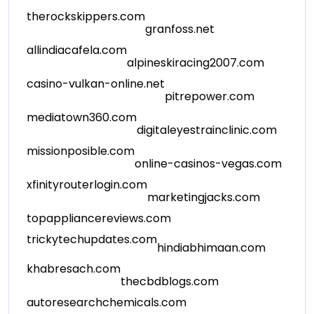
therockskippers.com
granfoss.net
allindiacafela.com
alpineskiracing2007.com
casino-vulkan-online.net
pitrepower.com
mediatown360.com
digitaleyestrainclinic.com
missionposible.com
online-casinos-vegas.com
xfinityrouterlogin.com
marketingjacks.com
topappliancereviews.com
trickytechupdates.com
hindiabhimaan.com
khabresach.com
thecbdblogs.com
autoresearchchemicals.com