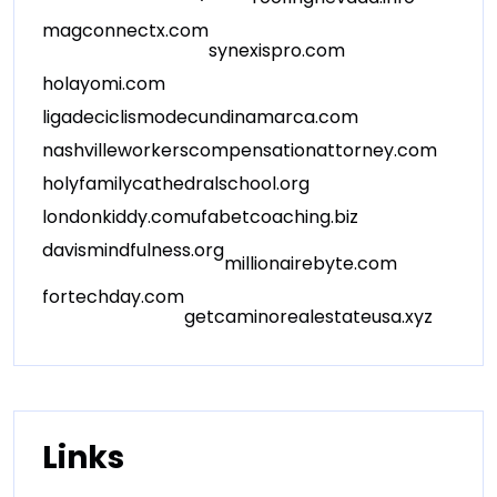
magconnectx.com
synexispro.com
holayomi.com
ligadeciclismodecundinamarca.com
nashvilleworkerscompensationattorney.com
holyfamilycathedralschool.org
londonkiddy.com
ufabetcoaching.biz
davismindfulness.org
millionairebyte.com
fortechday.com
getcaminorealestateusa.xyz
Links