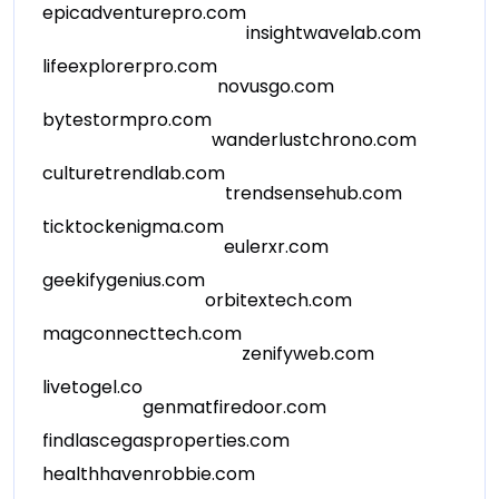
epicadventurepro.com
insightwavelab.com
lifeexplorerpro.com
novusgo.com
bytestormpro.com
wanderlustchrono.com
culturetrendlab.com
trendsensehub.com
ticktockenigma.com
eulerxr.com
geekifygenius.com
orbitextech.com
magconnecttech.com
zenifyweb.com
livetogel.co
genmatfiredoor.com
findlascegasproperties.com
healthhavenrobbie.com