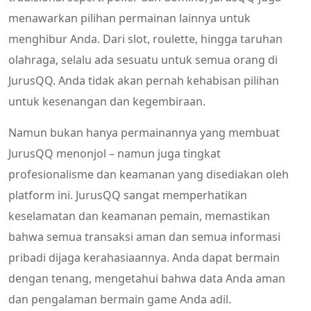
menawarkan pilihan permainan lainnya untuk
menghibur Anda. Dari slot, roulette, hingga taruhan
olahraga, selalu ada sesuatu untuk semua orang di
JurusQQ. Anda tidak akan pernah kehabisan pilihan
untuk kesenangan dan kegembiraan.
Namun bukan hanya permainannya yang membuat
JurusQQ menonjol – namun juga tingkat
profesionalisme dan keamanan yang disediakan oleh
platform ini. JurusQQ sangat memperhatikan
keselamatan dan keamanan pemain, memastikan
bahwa semua transaksi aman dan semua informasi
pribadi dijaga kerahasiaannya. Anda dapat bermain
dengan tenang, mengetahui bahwa data Anda aman
dan pengalaman bermain game Anda adil.