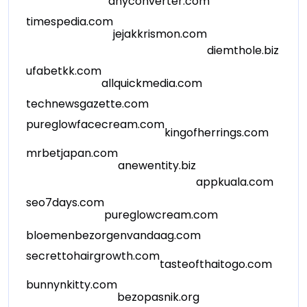
anyconverter.com
timespedia.com
jejakkrismon.com
diemthole.biz
ufabetkk.com
allquickmedia.com
technewsgazette.com
pureglowfacecream.com
kingofherrings.com
mrbetjapan.com
anewentity.biz
appkuala.com
seo7days.com
pureglowcream.com
bloemenbezorgenvandaag.com
secrettohairgrowth.com
tasteofthaitogo.com
bunnynkitty.com
bezopasnik.org