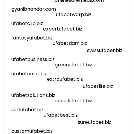
onlinesafemeds.com
gyanibhandar.com
ufabetwarp.biz
ufabetclip.biz
expertufabet.biz
fantasyufabet.biz
ufabetsiam.biz
swissufabet.biz
ufabetbusiness.biz
greenufabet.biz
ufabetcolor.biz
extraufabet.biz
ufabetlife.biz
ufabetsolutions.biz
socialufabet.biz
surfufabet.biz
ufabetbest.biz
sureufabet.biz
customufabet.biz