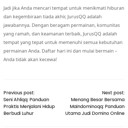
Jadi jika Anda mencari tempat untuk menikmati hiburan
dan kegembiraan tiada akhir, JurusQQ adalah
jawabannya. Dengan beragam permainan, komunitas
yang ramah, dan keamanan terbaik, JurusQQ adalah
tempat yang tepat untuk memenuhi semua kebutuhan
permainan Anda. Daftar hari ini dan mulai bermain –
Anda tidak akan kecewa!
Previous post:
Next post:
Seni Ahliqq: Panduan
Menang Besar Bersama
Praktis Menjalani Hidup
Maindominoqq: Panduan
Berbudi Luhur
Utama Judi Domino Online