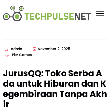
Situs
Poke
Onli
Terp
den
Perm
admin
November 2, 2025
Pkv Games
Berk
JurusQQ: Toko Serba A
da untuk Hiburan dan K
egembiraan Tanpa Akh
ir