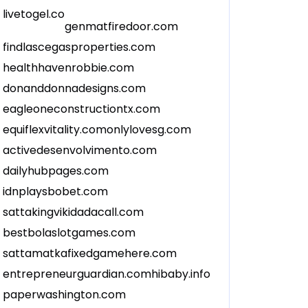
livetogel.co
genmatfiredoor.com
findlascegasproperties.com
healthhavenrobbie.com
donanddonnadesigns.com
eagleoneconstructiontx.com
equiflexvitality.com
onlylovesg.com
activedesenvolvimento.com
dailyhubpages.com
idnplaysbobet.com
sattakingvikidadacall.com
bestbolaslotgames.com
sattamatkafixedgamehere.com
entrepreneurguardian.com
hibaby.info
paperwashington.com