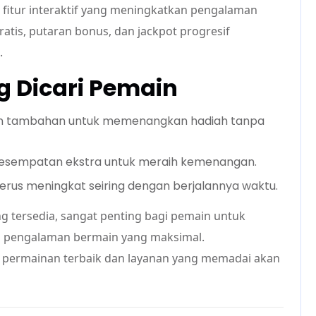
n fitur interaktif yang meningkatkan pengalaman
ratis, putaran bonus, dan jackpot progresif
.
ng Dicari Pemain
n tambahan untuk memenangkan hadiah tanpa
n kesempatan ekstra untuk meraih kemenangan.
terus meningkat seiring dengan berjalannya waktu.
ng tersedia, sangat penting bagi pemain untuk
n pengalaman bermain yang maksimal.
s permainan terbaik dan layanan yang memadai akan