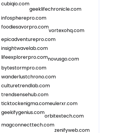
cubiqio.com
geeklifechronicle.com
infospherepro.com
foodiesavorpro.com
vortexohq.com
epicadventurepro.com
insightwavelab.com
lifeexplorerpro.com
novusgo.com
bytestormpro.com
wanderlustchrono.com
culturetrendlab.com
trendsensehub.com
ticktockenigma.com
eulerxr.com
geekifygenius.com
orbitextech.com
magconnecttech.com
zenifyweb.com