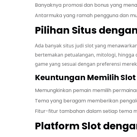
Banyaknya promosi dan bonus yang menar
Antarmuka yang ramah pengguna dan mud
Pilihan Situs dengan 
Ada banyak situs judi slot yang menawarkan 
bertemakan petualangan, mitologi, hingga 
game yang sesuai dengan preferensi merek
Keuntungan Memilih Slot
Memungkinkan pemain memilih permainan 
Tema yang beragam memberikan pengala
Fitur-fitur tambahan dalam setiap tema 
Platform Slot dengan