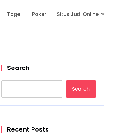
Togel
Poker
Situs Judi Online
Search
Search
Recent Posts