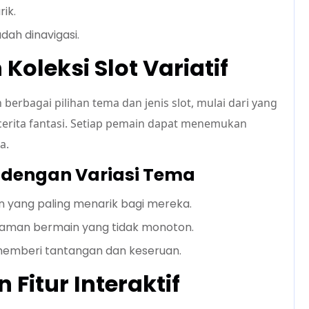
ik.
ah dinavigasi.
Koleksi Slot Variatif
berbagai pilihan tema dan jenis slot, mulai dari yang
cerita fantasi. Setiap pemain dapat menemukan
a.
 dengan Variasi Tema
yang paling menarik bagi mereka.
man bermain yang tidak monoton.
memberi tantangan dan keseruan.
 Fitur Interaktif