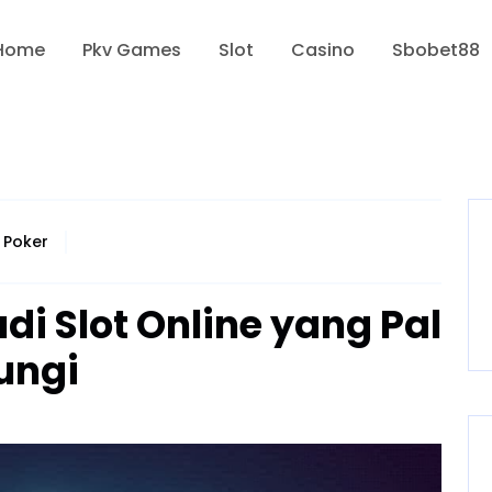
Home
Pkv Games
Slot
Casino
Sbobet88
Poker
s
udi Slot Online yang Pal
ungi