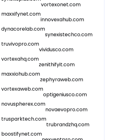
vortexonet.com
maxxifynet.com
innovexahub.com
dynacorelab.com
synexistechco.com
truvivopro.com
vividusco.com
vortexahq.com
zenithifyit.com
maxxiohub.com
zephyraweb.com
vortexaweb.com
optigeniusco.com
novuspherex.com
novaevopro.com
trusparktech.com
trubrandzhq.com
boostifynet.com
nexventpro.com