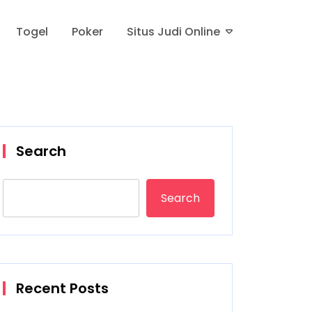
Togel
Poker
Situs Judi Online
Search
Search
Recent Posts