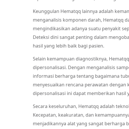
Keunggulan Hematqq lainnya adalah kemam
menganalisis komponen darah, Hematqq dap
mengindikasikan adanya suatu penyakit sepe
Deteksi dini sangat penting dalam mengoba
hasil yang lebih baik bagi pasien.
Selain kemampuan diagnostiknya, Hematqq
dipersonalisasi. Dengan menganalisis sam
informasi berharga tentang bagaimana t
menyesuaikan rencana perawatan dengan k
dipersonalisasi ini dapat memberikan hasil
Secara keseluruhan, Hematqq adalah teknol
Kecepatan, keakuratan, dan kemampuannya
menjadikannya alat yang sangat berharga ba