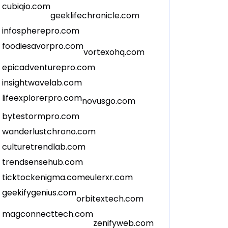
cubiqio.com
geeklifechronicle.com
infospherepro.com
foodiesavorpro.com
vortexohq.com
epicadventurepro.com
insightwavelab.com
lifeexplorerpro.com
novusgo.com
bytestormpro.com
wanderlustchrono.com
culturetrendlab.com
trendsensehub.com
ticktockenigma.com
eulerxr.com
geekifygenius.com
orbitextech.com
magconnecttech.com
zenifyweb.com