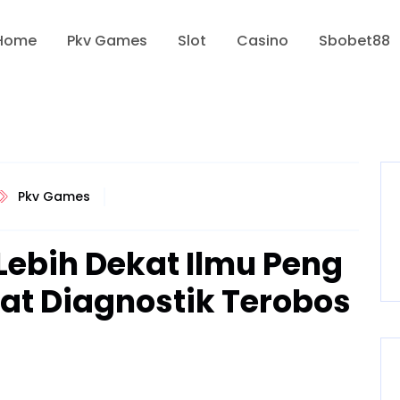
Home
Pkv Games
Slot
Casino
Sbobet88
Pkv Games
s
Lebih Dekat Ilmu Peng
lat Diagnostik Terobos