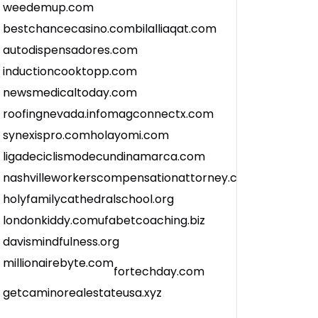
weedemup.com
bestchancecasino.com
bilalliaqat.com
autodispensadores.com
inductioncooktopp.com
newsmedicaltoday.com
roofingnevada.info
magconnectx.com
synexispro.com
holayomi.com
ligadeciclismodecundinamarca.com
nashvilleworkerscompensationattorney.com
holyfamilycathedralschool.org
londonkiddy.com
ufabetcoaching.biz
davismindfulness.org
millionairebyte.com
fortechday.com
getcaminorealestateusa.xyz