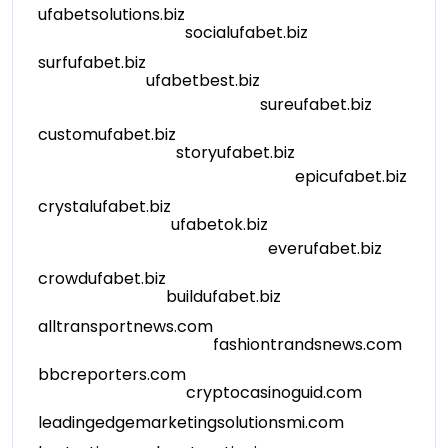
ufabetsolutions.biz
socialufabet.biz
surfufabet.biz
ufabetbest.biz
sureufabet.biz
customufabet.biz
storyufabet.biz
epicufabet.biz
crystalufabet.biz
ufabetok.biz
everufabet.biz
crowdufabet.biz
buildufabet.biz
alltransportnews.com
fashiontrandsnews.com
bbcreporters.com
cryptocasinoguid.com
leadingedgemarketingsolutionsmi.com