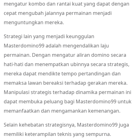
mengatur kombo dan rantai kuat yang dapat dengan
cepat mengubah jalannya permainan menjadi
menguntungkan mereka.
Strategi lain yang menjadi keunggulan
Masterdomino99 adalah mengendalikan laju
permainan. Dengan mengatur aliran domino secara
hati-hati dan menempatkan ubinnya secara strategis,
mereka dapat mendikte tempo pertandingan dan
memaksa lawan bereaksi terhadap gerakan mereka.
Manipulasi strategis terhadap dinamika permainan ini
dapat membuka peluang bagi Masterdomino99 untuk
memanfaatkan dan mengamankan kemenangan.
Selain kehebatan strategisnya, Masterdomino99 juga
memiliki keterampilan teknis yang sempurna.