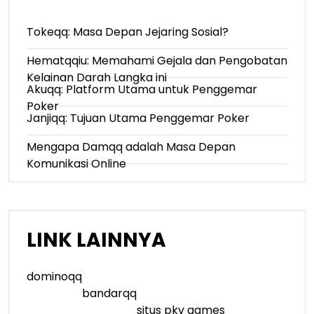
Tokeqq: Masa Depan Jejaring Sosial?
Hematqqiu: Memahami Gejala dan Pengobatan
Kelainan Darah Langka ini
Akuqq: Platform Utama untuk Penggemar
Poker
Janjiqq: Tujuan Utama Penggemar Poker
Mengapa Damqq adalah Masa Depan
Komunikasi Online
LINK LAINNYA
dominoqq
bandarqq
situs pkv games