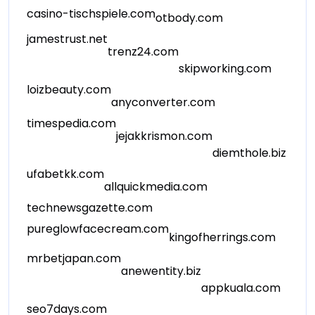
casino-tischspiele.com
otbody.com
jamestrust.net
trenz24.com
skipworking.com
loizbeauty.com
anyconverter.com
timespedia.com
jejakkrismon.com
diemthole.biz
ufabetkk.com
allquickmedia.com
technewsgazette.com
pureglowfacecream.com
kingofherrings.com
mrbetjapan.com
anewentity.biz
appkuala.com
seo7days.com