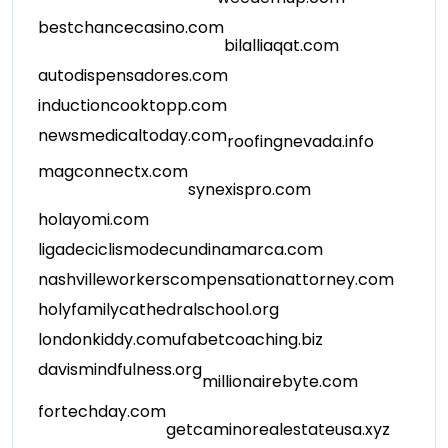
bestchancecasino.com
bilalliaqat.com
autodispensadores.com
inductioncooktopp.com
newsmedicaltoday.com
roofingnevada.info
magconnectx.com
synexispro.com
holayomi.com
ligadeciclismodecundinamarca.com
nashvilleworkerscompensationattorney.com
holyfamilycathedralschool.org
londonkiddy.com
ufabetcoaching.biz
davismindfulness.org
millionairebyte.com
fortechday.com
getcaminorealestateusa.xyz