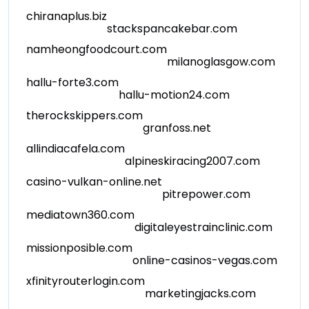
chiranaplus.biz
stackspancakebar.com
namheongfoodcourt.com
milanoglasgow.com
hallu-forte3.com
hallu-motion24.com
therockskippers.com
granfoss.net
allindiacafela.com
alpineskiracing2007.com
casino-vulkan-online.net
pitrepower.com
mediatown360.com
digitaleyestrainclinic.com
missionposible.com
online-casinos-vegas.com
xfinityrouterlogin.com
marketingjacks.com