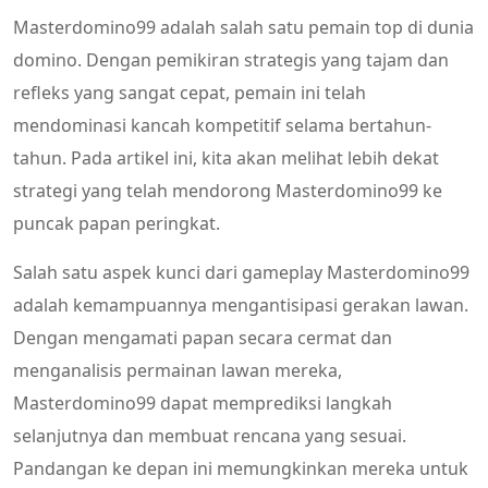
Masterdomino99 adalah salah satu pemain top di dunia
domino. Dengan pemikiran strategis yang tajam dan
refleks yang sangat cepat, pemain ini telah
mendominasi kancah kompetitif selama bertahun-
tahun. Pada artikel ini, kita akan melihat lebih dekat
strategi yang telah mendorong Masterdomino99 ke
puncak papan peringkat.
Salah satu aspek kunci dari gameplay Masterdomino99
adalah kemampuannya mengantisipasi gerakan lawan.
Dengan mengamati papan secara cermat dan
menganalisis permainan lawan mereka,
Masterdomino99 dapat memprediksi langkah
selanjutnya dan membuat rencana yang sesuai.
Pandangan ke depan ini memungkinkan mereka untuk