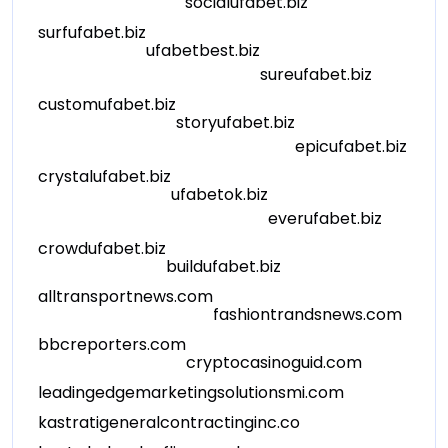
socialufabet.biz
surfufabet.biz
ufabetbest.biz
sureufabet.biz
customufabet.biz
storyufabet.biz
epicufabet.biz
crystalufabet.biz
ufabetok.biz
everufabet.biz
crowdufabet.biz
buildufabet.biz
alltransportnews.com
fashiontrandsnews.com
bbcreporters.com
cryptocasinoguid.com
leadingedgemarketingsolutionsmi.com
kastratigeneralcontractinginc.co