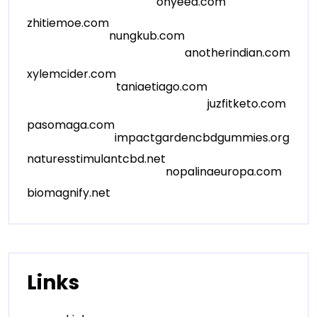
ohyeea.com
zhitiemoe.com
nungkub.com
anotherindian.com
xylemcider.com
taniaetiago.com
juzfitketo.com
pasomaga.com
impactgardencbdgummies.org
naturesstimulantcbd.net
nopalinaeuropa.com
biomagnify.net
Links