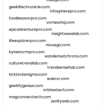
geeklifechronicle.com
infospherepro.com
foodiesavorpro.com
vortexohq.com
epicadventurepro.com
insightwavelab.com
lifeexplorerpro.com
novusgo.com
bytestormpro.com
wanderlustchrono.com
culturetrendlab.com
trendsensehub.com
ticktockenigma.com
eulerxr.com
geekifygenius.com
orbitextech.com
magconnecttech.com
zenifyweb.com