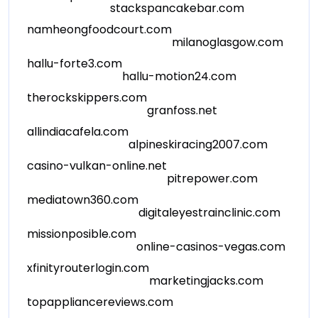
stackspancakebar.com
namheongfoodcourt.com
milanoglasgow.com
hallu-forte3.com
hallu-motion24.com
therockskippers.com
granfoss.net
allindiacafela.com
alpineskiracing2007.com
casino-vulkan-online.net
pitrepower.com
mediatown360.com
digitaleyestrainclinic.com
missionposible.com
online-casinos-vegas.com
xfinityrouterlogin.com
marketingjacks.com
topappliancereviews.com