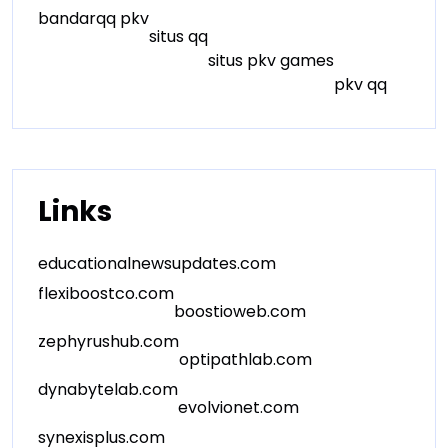
bandarqq pkv
situs qq
situs pkv games
pkv qq
Links
educationalnewsupdates.com
flexiboostco.com
boostioweb.com
zephyrushub.com
optipathlab.com
dynabytelab.com
evolvionet.com
synexisplus.com