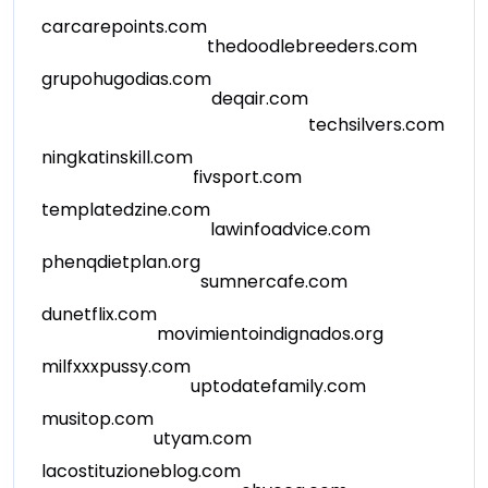
carcarepoints.com
thedoodlebreeders.com
grupohugodias.com
deqair.com
techsilvers.com
ningkatinskill.com
fivsport.com
templatedzine.com
lawinfoadvice.com
phenqdietplan.org
sumnercafe.com
dunetflix.com
movimientoindignados.org
milfxxxpussy.com
uptodatefamily.com
musitop.com
utyam.com
lacostituzioneblog.com