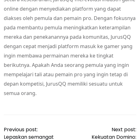
online dengan menyediakan platform yang dapat
diakses oleh pemula dan pemain pro. Dengan fokusnya
pada membantu pemula meningkatkan keterampilan
mereka dan penekanannya pada komunitas, JurusQQ
dengan cepat menjadi platform masuk ke gamer yang
ingin membawa permainan mereka ke tingkat
berikutnya. Apakah Anda seorang pemula yang ingin
mempelajari tali atau pemain pro yang ingin tetap di
depan kompetisi, JurusQQ memiliki sesuatu untuk
semua orang.
Previous post:
Next post:
Lepaskan semangat
Kekuatan Domino: