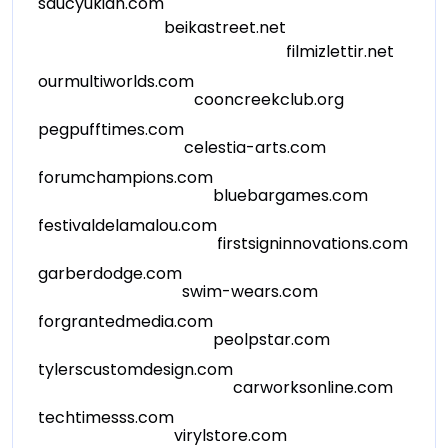
saucyukiah.com
beikastreet.net
filmizlettir.net
ourmultiworlds.com
cooncreekclub.org
pegpufftimes.com
celestia-arts.com
forumchampions.com
bluebargames.com
festivaldelamalou.com
firstsigninnovations.com
garberdodge.com
swim-wears.com
forgrantedmedia.com
peolpstar.com
tylerscustomdesign.com
carworksonline.com
techtimesss.com
virylstore.com