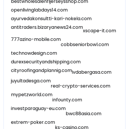
bestwholesalenfljerseysshop.com
openlivinglabdays14.com
ayurvedakonsultti-kari-nokela.com
antitraders.biz
aryanews24.com
xscape-it.com
777azino-mobile.com
cobbseniorbowl.com
technowdesign.com
durexsecurityandshipping.com
cityroofingandplannig.com
ivdabergasa.com
juyultadesga.com
real-crypto-services.com
mypetzworld.com
infounty.com
investparaguay-eu.com
bwc88asia.com
extrem-poker.com
ks-casino.com