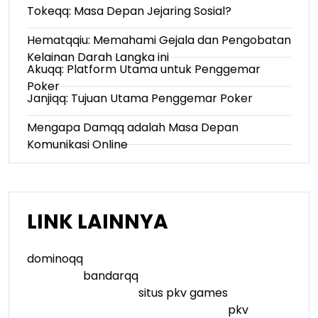
Tokeqq: Masa Depan Jejaring Sosial?
Hematqqiu: Memahami Gejala dan Pengobatan
Kelainan Darah Langka ini
Akuqq: Platform Utama untuk Penggemar
Poker
Janjiqq: Tujuan Utama Penggemar Poker
Mengapa Damqq adalah Masa Depan
Komunikasi Online
LINK LAINNYA
dominoqq
bandarqq
situs pkv games
pkv