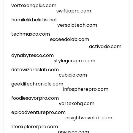
vortexohqplus.com
swiftiopro.com
hamilelikbelirtisi.net
versalotech.com
techmaxco.com
exceedolab.com
activaxio.com
dynabytesco.com
stylegurupro.com
datawizardslab.com
cubiqio.com
geeklifechronicle.com
infospherepro.com
foodiesavorpro.com
vortexohq.com
epicadventurepro.com
insightwavelab.com
lifeexplorerpro.com
novusgo.com