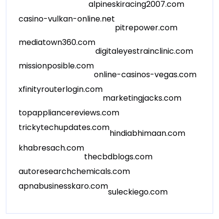
alpineskiracing2007.com
casino-vulkan-online.net
pitrepower.com
mediatown360.com
digitaleyestrainclinic.com
missionposible.com
online-casinos-vegas.com
xfinityrouterlogin.com
marketingjacks.com
topappliancereviews.com
trickytechupdates.com
hindiabhimaan.com
khabresach.com
thecbdblogs.com
autoresearchchemicals.com
apnabusinesskaro.com
suleckiego.com