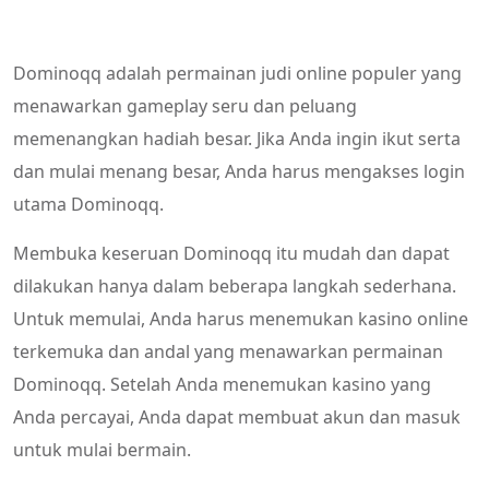
Dominoqq adalah permainan judi online populer yang
menawarkan gameplay seru dan peluang
memenangkan hadiah besar. Jika Anda ingin ikut serta
dan mulai menang besar, Anda harus mengakses login
utama Dominoqq.
Membuka keseruan Dominoqq itu mudah dan dapat
dilakukan hanya dalam beberapa langkah sederhana.
Untuk memulai, Anda harus menemukan kasino online
terkemuka dan andal yang menawarkan permainan
Dominoqq. Setelah Anda menemukan kasino yang
Anda percayai, Anda dapat membuat akun dan masuk
untuk mulai bermain.