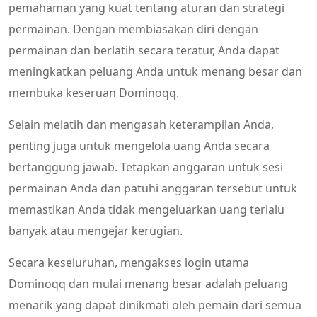
pemahaman yang kuat tentang aturan dan strategi
permainan. Dengan membiasakan diri dengan
permainan dan berlatih secara teratur, Anda dapat
meningkatkan peluang Anda untuk menang besar dan
membuka keseruan Dominoqq.
Selain melatih dan mengasah keterampilan Anda,
penting juga untuk mengelola uang Anda secara
bertanggung jawab. Tetapkan anggaran untuk sesi
permainan Anda dan patuhi anggaran tersebut untuk
memastikan Anda tidak mengeluarkan uang terlalu
banyak atau mengejar kerugian.
Secara keseluruhan, mengakses login utama
Dominoqq dan mulai menang besar adalah peluang
menarik yang dapat dinikmati oleh pemain dari semua