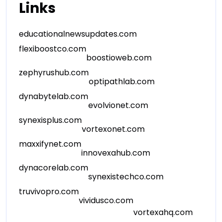
Links
educationalnewsupdates.com
flexiboostco.com
boostioweb.com
zephyrushub.com
optipathlab.com
dynabytelab.com
evolvionet.com
synexisplus.com
vortexonet.com
maxxifynet.com
innovexahub.com
dynacorelab.com
synexistechco.com
truvivopro.com
vividusco.com
vortexahq.com