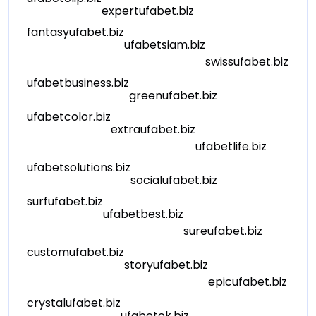
expertufabet.biz
fantasyufabet.biz
ufabetsiam.biz
swissufabet.biz
ufabetbusiness.biz
greenufabet.biz
ufabetcolor.biz
extraufabet.biz
ufabetlife.biz
ufabetsolutions.biz
socialufabet.biz
surfufabet.biz
ufabetbest.biz
sureufabet.biz
customufabet.biz
storyufabet.biz
epicufabet.biz
crystalufabet.biz
ufabetok.biz