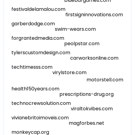
bluebargames.com
festivaldelamalou.com
firstsigninnovations.com
garberdodge.com
swim-wears.com
forgrantedmedia.com
peolpstar.com
tylerscustomdesign.com
carworksonline.com
techtimesss.com
virylstore.com
motorstell.com
health150years.com
prescriptions-drug.org
technocrewsolution.com
viraltokvibes.com
vivianebritoimoveis.com
magforbes.net
monkeycap.org