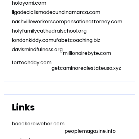
holayomi.com
ligadeciclismodecundinamarca.com
nashvilleworkerscompensationattorney.com
holyfamilycathedralschool.org
londonkiddy.com
ufabetcoaching.biz
davismindfulness.org
millionairebyte.com
fortechday.com
getcaminorealestateusa.xyz
Links
baeckereiweber.com
peoplemagazine.info