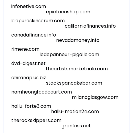
infonetive.com
epictacoshop.com
biopuraskinserum.com
californiafinances.info
canadafinance.info
nevadamoney.info
rimene.com
ledepanneur-pigalle.com
dvd-digest.net
theartistsmarketnola.com
chiranaplus.biz
stackspancakebar.com
namheongfoodcourt.com
milanoglasgow.com
hallu-forte3.com
hallu-motion24.com
therockskippers.com
granfoss.net