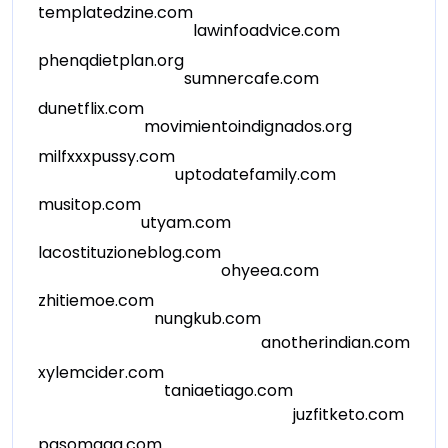
templatedzine.com
lawinfoadvice.com
phenqdietplan.org
sumnercafe.com
dunetflix.com
movimientoindignados.org
milfxxxpussy.com
uptodatefamily.com
musitop.com
utyam.com
lacostituzioneblog.com
ohyeea.com
zhitiemoe.com
nungkub.com
anotherindian.com
xylemcider.com
taniaetiago.com
juzfitketo.com
pasomaga.com