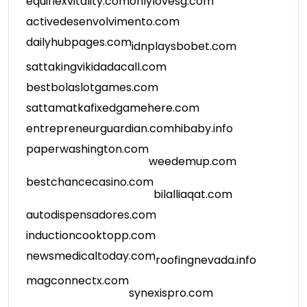
equiflexvitality.com
onlylovesg.com
activedesenvolvimento.com
dailyhubpages.com
idnplaysbobet.com
sattakingvikidadacall.com
bestbolaslotgames.com
sattamatkafixedgamehere.com
entrepreneurguardian.com
hibaby.info
paperwashington.com
weedemup.com
bestchancecasino.com
bilalliaqat.com
autodispensadores.com
inductioncooktopp.com
newsmedicaltoday.com
roofingnevada.info
magconnectx.com
synexispro.com