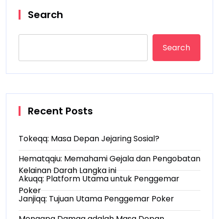
Search
Search
Recent Posts
Tokeqq: Masa Depan Jejaring Sosial?
Hematqqiu: Memahami Gejala dan Pengobatan
Kelainan Darah Langka ini
Akuqq: Platform Utama untuk Penggemar
Poker
Janjiqq: Tujuan Utama Penggemar Poker
Mengapa Damqq adalah Masa Depan