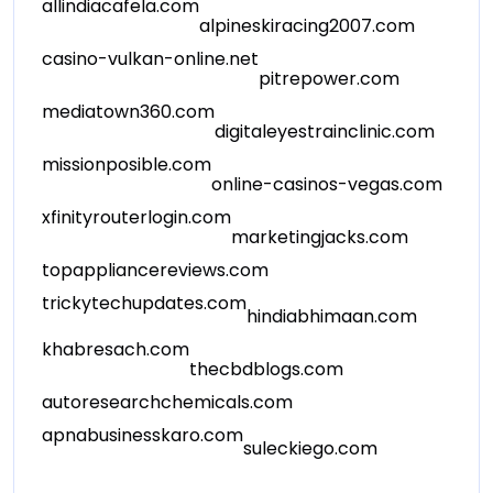
allindiacafela.com
alpineskiracing2007.com
casino-vulkan-online.net
pitrepower.com
mediatown360.com
digitaleyestrainclinic.com
missionposible.com
online-casinos-vegas.com
xfinityrouterlogin.com
marketingjacks.com
topappliancereviews.com
trickytechupdates.com
hindiabhimaan.com
khabresach.com
thecbdblogs.com
autoresearchchemicals.com
apnabusinesskaro.com
suleckiego.com