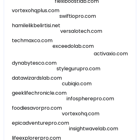
flexiboostlab.com
vortexohqplus.com
swiftiopro.com
hamilelikbelirtisi.net
versalotech.com
techmaxco.com
exceedolab.com
activaxio.com
dynabytesco.com
stylegurupro.com
datawizardslab.com
cubiqio.com
geeklifechronicle.com
infospherepro.com
foodiesavorpro.com
vortexohq.com
epicadventurepro.com
insightwavelab.com
lifeexplorerpro.com