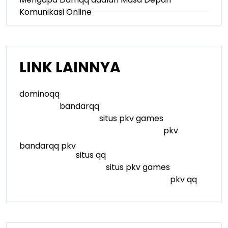
Komunikasi Online
LINK LAINNYA
dominoqq
bandarqq
situs pkv games
pkv
bandarqq pkv
situs qq
situs pkv games
pkv qq