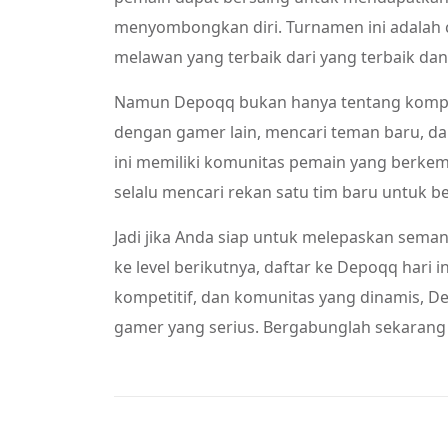
menyombongkan diri. Turnamen ini adalah 
melawan yang terbaik dari yang terbaik da
Namun Depoqq bukan hanya tentang kompet
dengan gamer lain, mencari teman baru, d
ini memiliki komunitas pemain yang berk
selalu mencari rekan satu tim baru untuk
Jadi jika Anda siap untuk melepaskan sem
ke level berikutnya, daftar ke Depoqq hari
kompetitif, dan komunitas yang dinamis, D
gamer yang serius. Bergabunglah sekarang