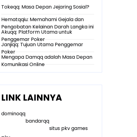
Tokeqq: Masa Depan Jejaring Sosial?
Hematqqiu: Memahami Gejala dan
Pengobatan Kelainan Darah Langka ini
Akuqq: Platform Utama untuk
Penggemar Poker
Janjiqq: Tujuan Utama Penggemar
Poker
Mengapa Damqq adalah Masa Depan
Komunikasi Online
LINK LAINNYA
dominoqq
bandarqq
situs pkv games