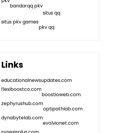
pkv
bandarqq pkv
situs qq
situs pkv games
pkv qq
Links
educationalnewsupdates.com
flexiboostco.com
boostioweb.com
zephyrushub.com
optipathlab.com
dynabytelab.com
evolvionet.com
synexisplus.com