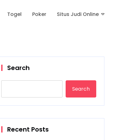
Togel
Poker
Situs Judi Online
Search
Search
Recent Posts