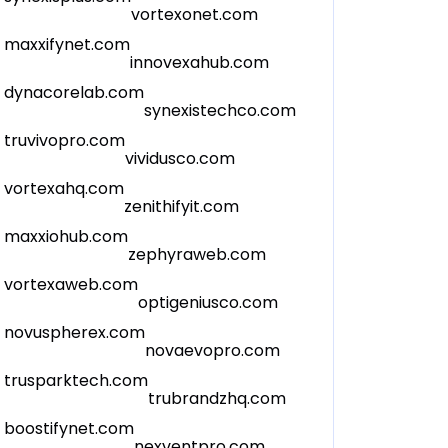
vortexonet.com
maxxifynet.com
innovexahub.com
dynacorelab.com
synexistechco.com
truvivopro.com
vividusco.com
vortexahq.com
zenithifyit.com
maxxiohub.com
zephyraweb.com
vortexaweb.com
optigeniusco.com
novuspherex.com
novaevopro.com
trusparktech.com
trubrandzhq.com
boostifynet.com
nexventpro.com