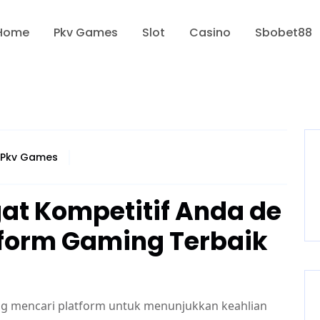
Home
Pkv Games
Slot
Casino
Sbobet88
Pkv Games
s
t Kompetitif Anda de
tform Gaming Terbaik
g mencari platform untuk menunjukkan keahlian