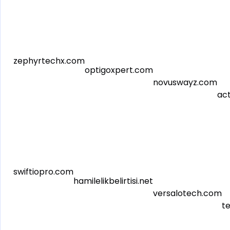
zephyrtechx.com
optigoxpert.com
novuswayz.com
ac
swiftiopro.com
hamilelikbelirtisi.net
versalotech.com
t