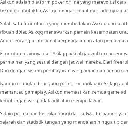
Asikqq adalah platform poker online yang merevolusi ca
teknologi mutakhir, Asikqq dengan cepat menjadi tujuan 
Salah satu fitur utama yang membedakan Asikqq dari platf
ribuan dolar, Asikqq menawarkan pemain kesempatan untu
Anda seorang profesional berpengalaman atau pemain bia
Fitur utama lainnya dari Asikqq adalah jadwal turnamenn
permainan yang sesuai dengan jadwal mereka. Dari freero
Dan dengan sistem pembayaran yang aman dan penarikan 
Namun mungkin fitur yang paling menarik dari Asikqq ada
memantau gameplay, Asikqq memastikan semua game adil d
keuntungan yang tidak adil atau menipu lawan.
Selain permainan berisiko tinggi dan jadwal turnamen ya
sejarah dan statistik tangan yang mendalam hingga tip da