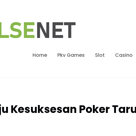
Situs
Poker
Online
Terpopuler
Home
Pkv Games
Slot
Casino
dengan
Permainan
Berkualitas
ju Kesuksesan Poker Tar