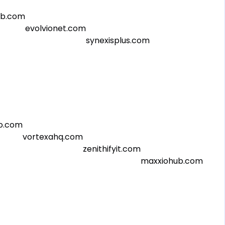
ab.com
evolvionet.com
synexisplus.com
co.com
vortexahq.com
zenithifyit.com
maxxiohub.com