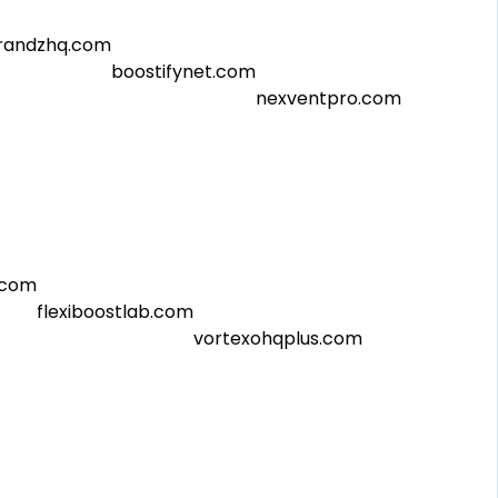
randzhq.com
boostifynet.com
nexventpro.com
.com
flexiboostlab.com
vortexohqplus.com