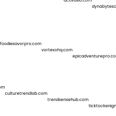
activaxio.com
dynabytes
foodiesavorpro.com
vortexohq.com
epicadventurepro.c
com
culturetrendlab.com
trendsensehub.com
ticktockeni