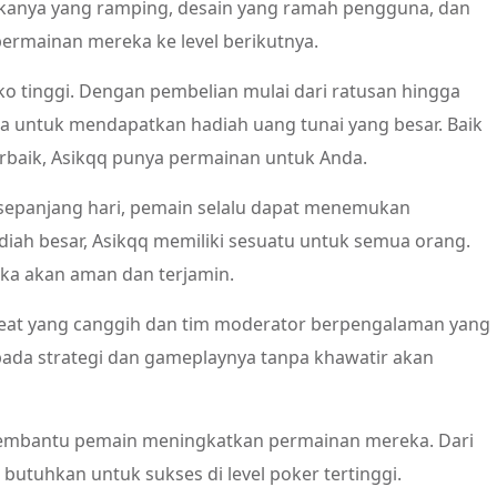
ukanya yang ramping, desain yang ramah pengguna, dan
ermainan mereka ke level berikutnya.
ko tinggi. Dengan pembelian mulai dari ratusan hingga
a untuk mendapatkan hadiah uang tunai yang besar. Baik
rbaik, Asikqq punya permainan untuk Anda.
 sepanjang hari, pemain selalu dapat menemukan
iah besar, Asikqq memiliki sesuatu untuk semua orang.
a akan aman dan terjamin.
cheat yang canggih dan tim moderator berpengalaman yang
ada strategi dan gameplaynya tanpa khawatir akan
k membantu pemain meningkatkan permainan mereka. Dari
butuhkan untuk sukses di level poker tertinggi.