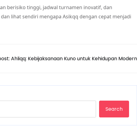
 berisiko tinggi, jadwal turnamen inovatif, dan
i dan lihat sendiri mengapa Asikqq dengan cepat menjadi
post:
Ahliqq: Kebijaksanaan Kuno untuk Kehidupan Modern
Search