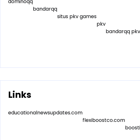
dominoqq
bandarqq
situs pkv games
pkv
bandarqq pk
Links
educationalnewsupdates.com
flexiboostco.com
boost