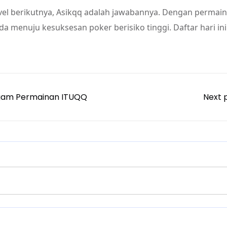
el berikutnya, Asikqq adalah jawabannya. Dengan permainan
a menuju kesuksesan poker berisiko tinggi. Daftar hari in
agam Permainan ITUQQ
Next 