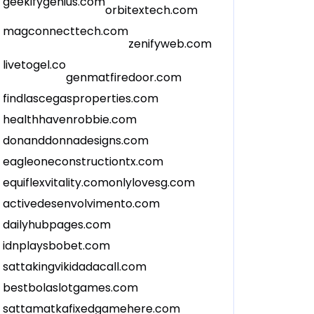
geekifygenius.com
orbitextech.com
magconnecttech.com
zenifyweb.com
livetogel.co
genmatfiredoor.com
findlascegasproperties.com
healthhavenrobbie.com
donanddonnadesigns.com
eagleoneconstructiontx.com
equiflexvitality.com
onlylovesg.com
activedesenvolvimento.com
dailyhubpages.com
idnplaysbobet.com
sattakingvikidadacall.com
bestbolaslotgames.com
sattamatkafixedgamehere.com