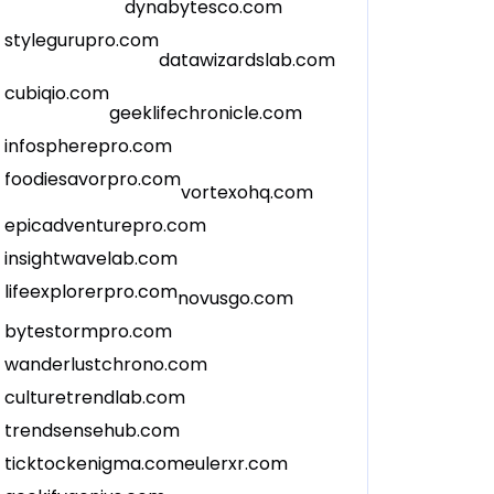
dynabytesco.com
stylegurupro.com
datawizardslab.com
cubiqio.com
geeklifechronicle.com
infospherepro.com
foodiesavorpro.com
vortexohq.com
epicadventurepro.com
insightwavelab.com
lifeexplorerpro.com
novusgo.com
bytestormpro.com
wanderlustchrono.com
culturetrendlab.com
trendsensehub.com
ticktockenigma.com
eulerxr.com