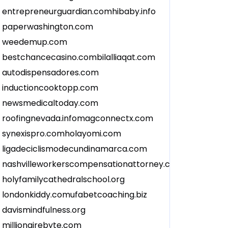
entrepreneurguardian.com
hibaby.info
paperwashington.com
weedemup.com
bestchancecasino.com
bilalliaqat.com
autodispensadores.com
inductioncooktopp.com
newsmedicaltoday.com
roofingnevada.info
magconnectx.com
synexispro.com
holayomi.com
ligadeciclismodecundinamarca.com
nashvilleworkerscompensationattorney.com
holyfamilycathedralschool.org
londonkiddy.com
ufabetcoaching.biz
davismindfulness.org
millionairebyte.com