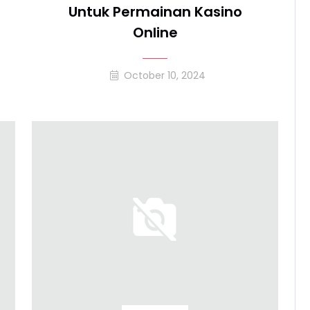
Untuk Permainan Kasino
Online
October 10, 2024