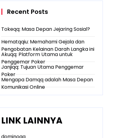
Recent Posts
Tokeqq: Masa Depan Jejaring Sosial?
Hematqqiu: Memahami Gejala dan
Pengobatan Kelainan Darah Langka ini
Akuqq: Platform Utama untuk
Penggemar Poker
Janjiqq: Tujuan Utama Penggemar
Poker
Mengapa Damqq adalah Masa Depan
Komunikasi Online
LINK LAINNYA
dominoqq