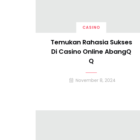
CASINO
Temukan Rahasia Sukses
Di Casino Online AbangQ
Q
November 8, 2024