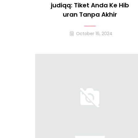
Judiqq: Tiket Anda Ke Hib
Uran Tanpa Akhir
October 16, 2024