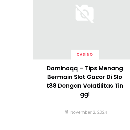
CASINO
Dominoqq – Tips Menang
Bermain Slot Gacor Di Slo
T88 Dengan Volatilitas Tin
Ggi
November 2, 2024