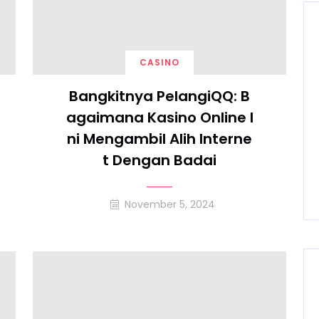
CASINO
Bangkitnya PelangiQQ: B
Agaimana Kasino Online I
Ni Mengambil Alih Interne
T Dengan Badai
November 5, 2024