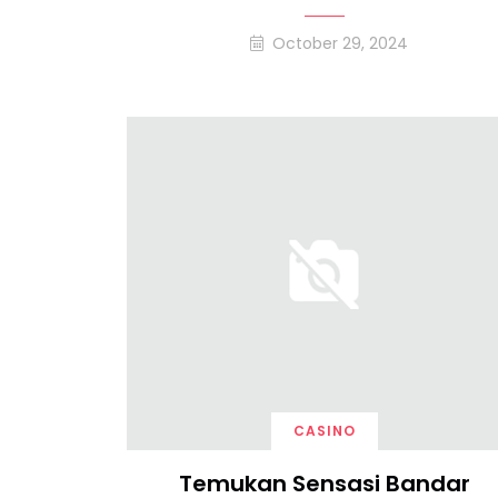
October 29, 2024
CASINO
Temukan Sensasi Bandar