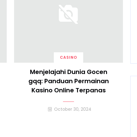
CASINO
Menjelajahi Dunia Gocen
Gqq: Panduan Permainan
Kasino Online Terpanas
October 30, 2024