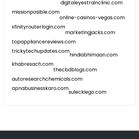
digitaleyestrainclinic.com
missionposible.com
online-casinos-vegas.com
xfinityrouterlogin.com
marketingjacks.com
topappliancereviews.com
trickytechupdates.com
hindiabhimaan.com
khabresach.com
thecbdblogs.com
autoresearchchemicals.com
apnabusinesskaro.com
suleckiego.com