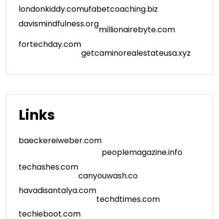
londonkiddy.com
ufabetcoaching.biz
davismindfulness.org
millionairebyte.com
fortechday.com
getcaminorealestateusa.xyz
Links
baeckereiweber.com
peoplemagazine.info
techashes.com
canyouwash.co
havadisantalya.com
techdtimes.com
techieboot.com