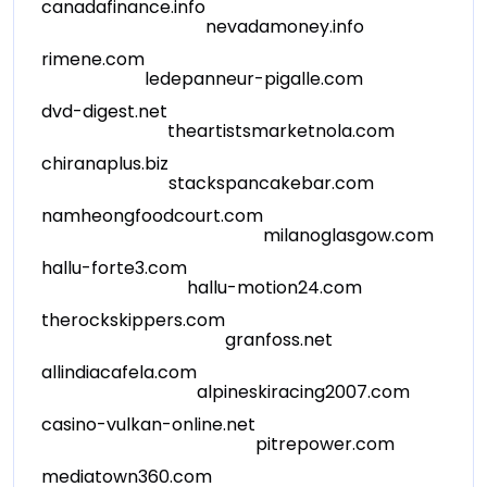
canadafinance.info
nevadamoney.info
rimene.com
ledepanneur-pigalle.com
dvd-digest.net
theartistsmarketnola.com
chiranaplus.biz
stackspancakebar.com
namheongfoodcourt.com
milanoglasgow.com
hallu-forte3.com
hallu-motion24.com
therockskippers.com
granfoss.net
allindiacafela.com
alpineskiracing2007.com
casino-vulkan-online.net
pitrepower.com
mediatown360.com