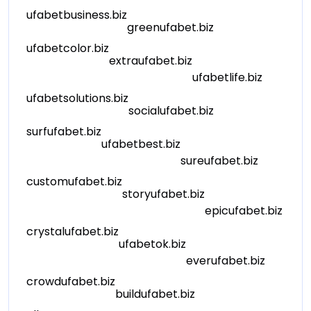
ufabetbusiness.biz
greenufabet.biz
ufabetcolor.biz
extraufabet.biz
ufabetlife.biz
ufabetsolutions.biz
socialufabet.biz
surfufabet.biz
ufabetbest.biz
sureufabet.biz
customufabet.biz
storyufabet.biz
epicufabet.biz
crystalufabet.biz
ufabetok.biz
everufabet.biz
crowdufabet.biz
buildufabet.biz