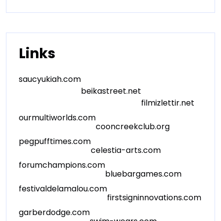
Links
saucyukiah.com
beikastreet.net
filmizlettir.net
ourmultiworlds.com
cooncreekclub.org
pegpufftimes.com
celestia-arts.com
forumchampions.com
bluebargames.com
festivaldelamalou.com
firstsigninnovations.com
garberdodge.com