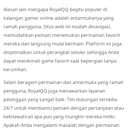
Alasan lain mengapa RoyalQQ begitu populer di
kalangan gamer online adalah antarmukanya yang
ramah pengguna. Situs web ini mudah dinavigasi,
memudahkan pemain menemukan permainan favorit
mereka dan langsung mulai bermain. Platform ini juga
dioptimalkan untuk perangkat seluler, sehingga Anda
dapat menikmati game favorit saat bepergian tanpa
kerumitan.
Selain beragam permainan dan antarmuka yang ramah
pengguna, RoyalQQ juga menawarkan layanan
pelanggan yang sangat baik. Tim dukungan tersedia
24/7 untuk membantu pemain dengan pertanyaan atau
kekhawatiran apa pun yang mungkin mereka miliki.
Apakah Anda mengalami masalah dengan permainan