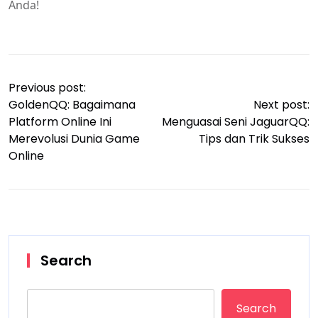
Anda!
Previous post:
GoldenQQ: Bagaimana
Next post:
Platform Online Ini
Menguasai Seni JaguarQQ:
Merevolusi Dunia Game
Tips dan Trik Sukses
Online
Search
Search