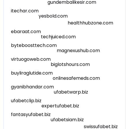
gundembalikesir.com
itechar.com
yesbold.com
healthhubzone.com
ebaraat.com
techjuiced.com
byteboosttech.com
magnexushub.com
virtuogoweb.com
biglotshours.com
buyliraglutide.com
onlinesafemeds.com
gyanibhandar.com
ufabetwarp.biz
ufabetclip.biz
expertufabet.biz
fantasyufabet.biz
ufabetsiam.biz
swissufabet.biz