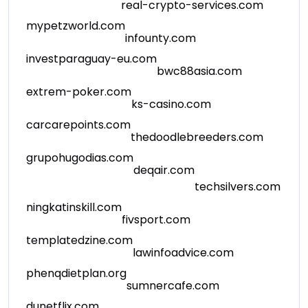
real-crypto-services.com
mypetzworld.com
infounty.com
investparaguay-eu.com
bwc88asia.com
extrem-poker.com
ks-casino.com
carcarepoints.com
thedoodlebreeders.com
grupohugodias.com
deqair.com
techsilvers.com
ningkatinskill.com
fivsport.com
templatedzine.com
lawinfoadvice.com
phenqdietplan.org
sumnercafe.com
dunetflix.com