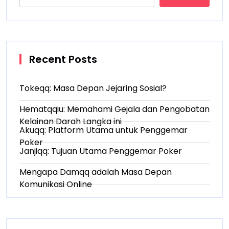
Recent Posts
Tokeqq: Masa Depan Jejaring Sosial?
Hematqqiu: Memahami Gejala dan Pengobatan
Kelainan Darah Langka ini
Akuqq: Platform Utama untuk Penggemar
Poker
Janjiqq: Tujuan Utama Penggemar Poker
Mengapa Damqq adalah Masa Depan
Komunikasi Online