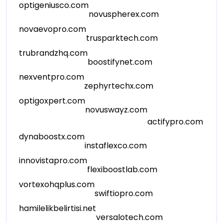
optigeniusco.com
novuspherex.com
novaevopro.com
trusparktech.com
trubrandzhq.com
boostifynet.com
nexventpro.com
zephyrtechx.com
optigoxpert.com
novuswayz.com
actifypro.com
dynaboostx.com
instaflexco.com
innovistapro.com
flexiboostlab.com
vortexohqplus.com
swiftiopro.com
hamilelikbelirtisi.net
versalotech.com