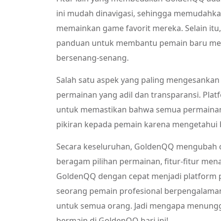
ini mudah dinavigasi, sehingga memudahk
memainkan game favorit mereka. Selain it
panduan untuk membantu pemain baru memu
bersenang-senang.
Salah satu aspek yang paling mengesanka
permainan yang adil dan transparansi. Plat
untuk memastikan bahwa semua permainan
pikiran kepada pemain karena mengetahui 
Secara keseluruhan, GoldenQQ mengubah ca
beragam pilihan permainan, fitur-fitur men
GoldenQQ dengan cepat menjadi platform pi
seorang pemain profesional berpengalaman
untuk semua orang. Jadi mengapa menungg
bermain di GoldenQQ hari ini!