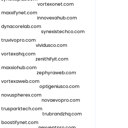
vortexonet.com
maxxifynet.com
innovexahub.com
dynacorelab.com
synexistechco.com
truvivopro.com
vividusco.com
vortexahq.com
zenithifyit.com
maxxiohub.com
zephyraweb.com
vortexaweb.com
optigeniusco.com
novuspherex.com
novaevopro.com
trusparktech.com
trubrandzhq.com
boostifynet.com
nexventpro.com