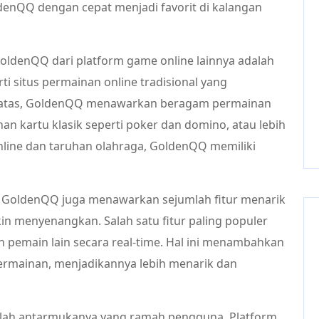
enQQ dengan cepat menjadi favorit di kalangan
oldenQQ dari platform game online lainnya adalah
ti situs permainan online tradisional yang
batas, GoldenQQ menawarkan beragam permainan
an kartu klasik seperti poker dan domino, atau lebih
nline dan taruhan olahraga, GoldenQQ memiliki
, GoldenQQ juga menawarkan sejumlah fitur menarik
 menyenangkan. Salah satu fitur paling populer
emain lain secara real-time. Hal ini menambahkan
rmainan, menjadikannya lebih menarik dan
lah antarmukanya yang ramah pengguna. Platform