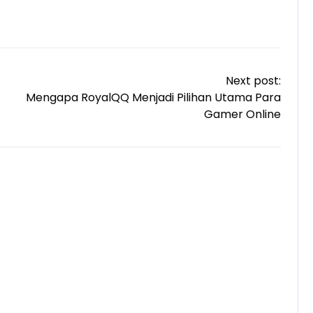
Next post:
Mengapa RoyalQQ Menjadi Pilihan Utama Para
Gamer Online